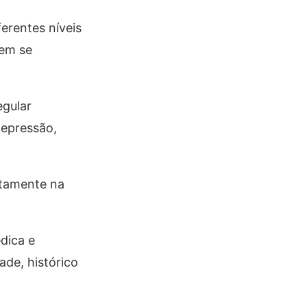
erentes níveis
dem se
egular
depressão,
etamente na
dica e
ade, histórico