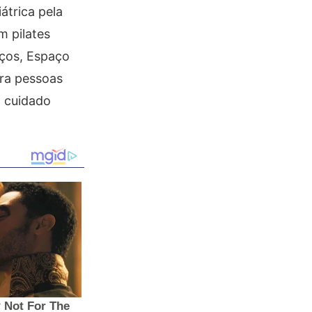
átrica pela
m pilates
aços, Espaço
ara pessoas
m cuidado