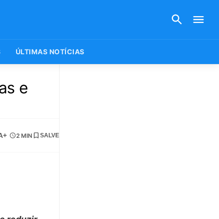
S
ÚLTIMAS NOTÍCIAS
as e
A+
2 MIN
SALVE