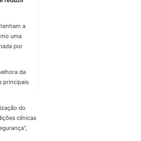
e reduzir
antenham a
como uma
nhada por
melhora da
 principais
lização do
ições clínicas
egurança”,