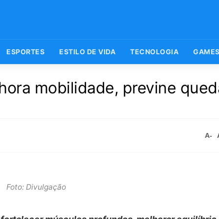
ESPORTES
ESTILO DE VIDA
TECNOLOGIA
GAME
lhora mobilidade, previne qued
A-
Foto: Divulgação