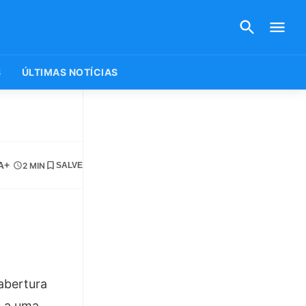
S
ÚLTIMAS NOTÍCIAS
A+
2 MIN
SALVE
abertura
s a uma