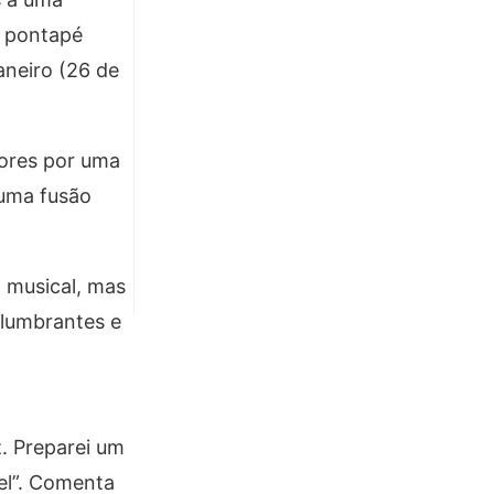
O pontapé
Janeiro (26 de
dores por uma
 uma fusão
 musical, mas
slumbrantes e
z. Preparei um
vel”. Comenta