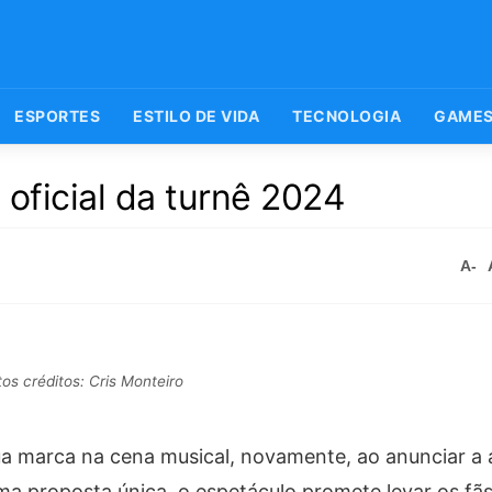
ESPORTES
ESTILO DE VIDA
TECNOLOGIA
GAME
oficial da turnê 2024
A-
tos créditos: Cris Monteiro
ua marca na cena musical, novamente, ao anunciar a 
ma proposta única, o espetáculo promete levar os fã