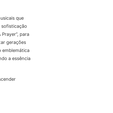
usicais que
 sofisticação
 Prayer”, para
tar gerações
o emblemática
ndo a essência
scender