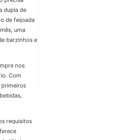
a dupla de
o de feijoada
m mês, uma
de barzinhos e
empre nos
rio. Com
 primeiros
bebidas,
s requisitos
ferece