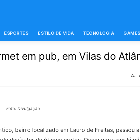
ESPORTES
ESTILO DE VIDA
TECNOLOGIA
GAME
met em pub, em Vilas do Atlân
A-
Foto: Divulgação
ntico, bairro localizado em Lauro de Freitas, passou 
ode desfrutar de ótimos pratos. Quem mora por lá nã