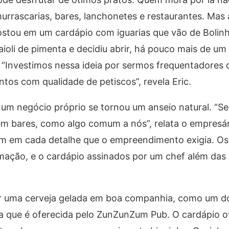
hurrascarias, bares, lanchonetes e restaurantes. Mas 
ostou em um cardápio com iguarias que vão de Bolinh
oli de pimenta e decidiu abrir, há pouco mais de u
 “Investimos nessa ideia por sermos frequentadores 
os com qualidade de petiscos”, revela Eric.
r um negócio próprio se tornou um anseio natural. “S
m bares, como algo comum a nós”, relata o empresá
am em cada detalhe que o empreendimento exigia. Os
amação, e o cardápio assinados por um chef além das 
ar uma cerveja gelada em boa companhia, como um do
cia que é oferecida pelo ZunZunZum Pub. O cardápio o