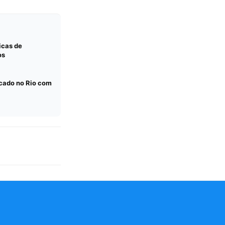
dicas de
os
icado no Rio com