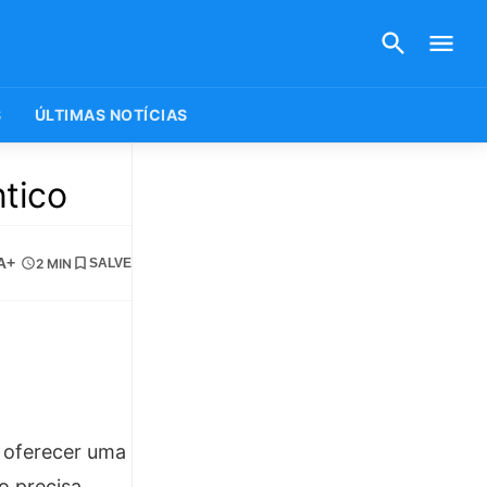
S
ÚLTIMAS NOTÍCIAS
tico
A+
2 MIN
SALVE
a oferecer uma
o precisa