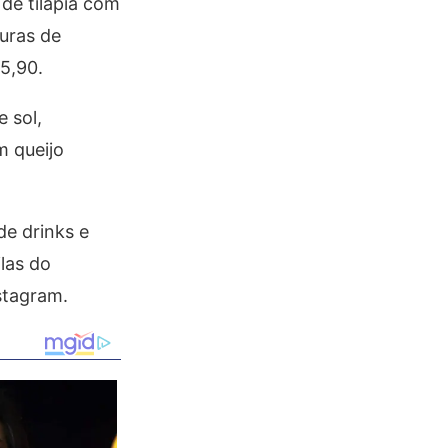
de tilápia com
turas de
5,90.
 sol,
m queijo
e drinks e
ilas do
stagram.