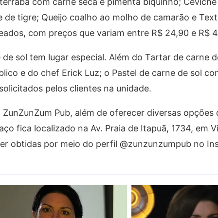
terraba com carne seca e pimenta biquinho; Ceviche 
ite de tigre; Queijo coalho ao molho de camarão e Tex
lteados, com preços que variam entre R$ 24,90 e R$ 4
de sol tem lugar especial. Além do Tartar de carne de
lico e do chef Erick Luz; o Pastel de carne de sol co
licitados pelos clientes na unidade.
 ZunZunZum Pub, além de oferecer diversas opções d
aço fica localizado na Av. Praia de Itapuã, 1734, em V
ser obtidas por meio do perfil @zunzunzumpub no In