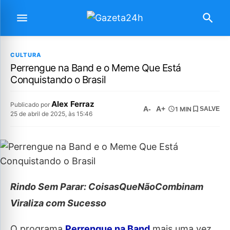
CULTURA
Perrengue na Band e o Meme Que Está
Conquistando o Brasil
Alex Ferraz
Publicado por
A-
A+
1 MIN
SALVE
25 de abril de 2025, às 15:46
Rindo Sem Parar: CoisasQueNãoCombinam
Viraliza com Sucesso
O programa
Perrengue na Band
mais uma vez