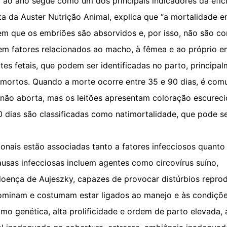
o ano segue como um dos principais indicadores da efici
ta da Auster Nutrição Animal, explica que “a mortalidade e
em que os embriões são absorvidos e, por isso, não são co
em fatores relacionados ao macho, à fêmea e ao próprio em
es fetais, que podem ser identificadas no parto, principal
timortos. Quando a morte ocorre entre 35 e 90 dias, é com
não aborta, mas os leitões apresentam coloração escureci
 dias são classificadas como natimortalidade, que pode se
onais estão associadas tanto a fatores infecciosos quanto
usas infecciosas incluem agentes como circovírus suíno,
oença de Aujeszky, capazes de provocar distúrbios reprod
edominam e costumam estar ligados ao manejo e às condiçõe
omo genética, alta prolificidade e ordem de parto elevada,