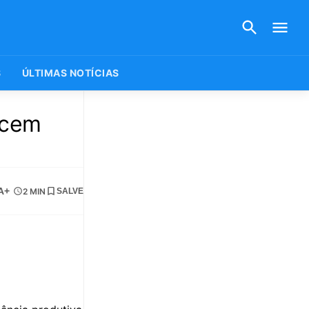
S
ÚLTIMAS NOTÍCIAS
ecem
A+
2 MIN
SALVE