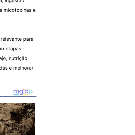
a, ingestão
de micotoxinas e
relevante para
são etapas
jo, nutrição
rdas e melhorar