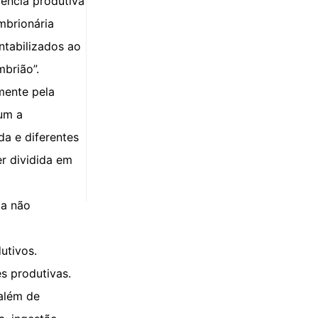
ência produtiva
mbrionária
ntabilizados ao
brião”.
mente pela
um a
da e diferentes
r dividida em
 a não
utivos.
s produtivas.
 além de