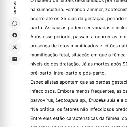
COMPARTILHE
O número de leitões desmamados por fêmea a
na suinocultura. Fernando Zimmer, zootecnis
ocorre até os 35 dias da gestação, período 
parto.
As causas podem ser variadas e inclu
Após esse período, passam a ocorrer as mort
presença de fetos mumificados e leitões na
mumificação fetal, situação em que a fêmea 
níveis de desidratação.
Já as mortes após 90
pré-parto, intra-parto e pós-parto.
Especialistas apontam que as perdas gestaci
infecciosos.
Embora menos frequentes, as ca
parvovírus,
Leptospira
sp.,
Brucella suis
e a d
“Na prática, os fatores não infecciosos pr
Entre eles estão características da fêmea, c