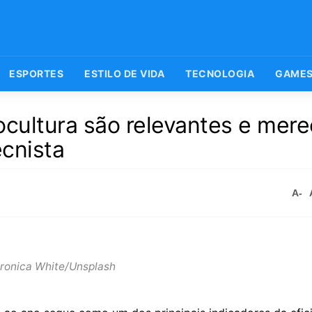
ESPORTES
ESTILO DE VIDA
TECNOLOGIA
GAME
ocultura são relevantes e mer
cnista
A-
ronica White/Unsplash