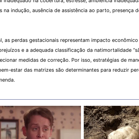
l inadequado na cobertura, estresse, ambiência inadequad
has na indução, ausência de assistência ao parto, presença 
al, as perdas gestacionais representam impacto econômico 
s prejuízos e a adequada classificação da natimortalidade “
ecionar medidas de correção. Por isso, estratégias de mane
o bem-estar das matrizes são determinantes para reduzir pe
omenda.