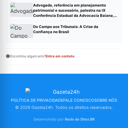
Advogada, referência em planejamento
patrimonial e sucessório, palestra na IX
Conferência Estadual da Advocacia Baiana,
em Feira de Santana
Do Campo aos Tribunais: A Crise da
Confiança no Brasil
Encontrou algum erro?
Entre em contato
POLÍTICA DE PRIVACIDADE
FALE CONOSCO
SOBRE NÓS
© 2026 Gazeta24h. Todos os direitos reservados.
Desenvolvido por
Rede de Sites BR