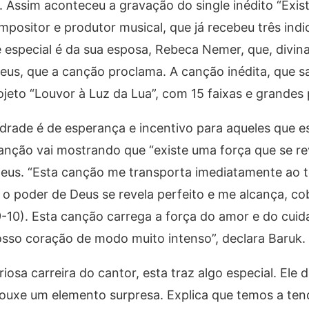
Assim aconteceu a gravação do single inédito “Exist
mpositor e produtor musical, que já recebeu três ind
 especial é da sua esposa, Rebeca Nemer, que, divi
eus, que a canção proclama. A canção inédita, que sa
jeto “Louvor à Luz da Lua”, com 15 faixas e grandes 
rade é de esperança e incentivo para aqueles que e
canção vai mostrando que “existe uma força que se re
Deus. “Esta canção me transporta imediatamente ao t
o poder de Deus se revela perfeito e me alcança, co
9-10). Esta canção carrega a força do amor e do cui
osso coração de modo muito intenso”, declara Baruk.
iosa carreira do cantor, esta traz algo especial. Ele 
rouxe um elemento surpresa. Explica que temos a ten