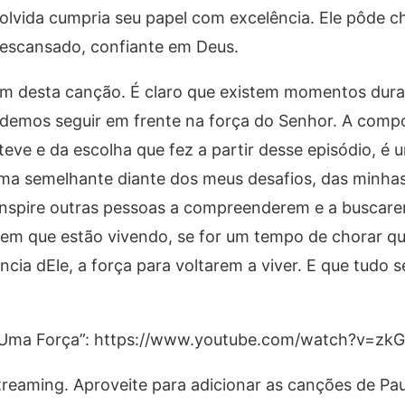
lvida cumpria seu papel com excelência. Ele pôde c
scansado, confiante em Deus.
em desta canção. É claro que existem momentos dura
demos seguir em frente na força do Senhor. A compo
 teve e da escolha que fez a partir desse episódio, é
orma semelhante diante dos meus desafios, das minhas
inspire outras pessoas a compreenderem e a buscar
m que estão vivendo, se for um tempo de chorar q
a dEle, a força para voltarem a viver. E que tudo se
te Uma Força”: https://www.youtube.com/watch?v=zk
treaming. Aproveite para adicionar as canções de Pa