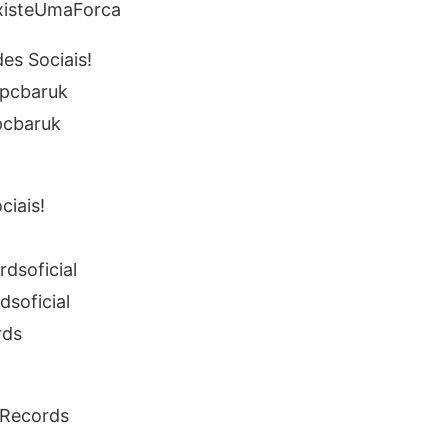
/ExisteUmaForca
es Sociais!
/pcbaruk
pcbaruk
iais!
dsoficial
soficial
rds
 Records