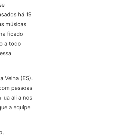
se
Casados há 19
as músicas
ha ficado
o a todo
 essa
a Velha (ES).
 com pessoas
lua ali a nos
que a equipe
o,