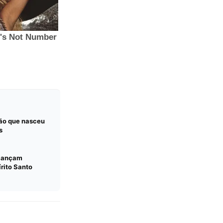
ção que nasceu
s
 lançam
írito Santo