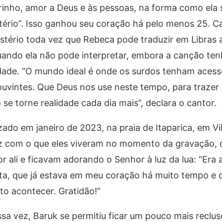
rinho, amor a Deus e às pessoas, na forma como ela 
istério”. Isso ganhou seu coração há pelo menos 25. 
istério toda vez que Rebeca pode traduzir em Libras 
 quando ela não pode interpretar, embora a canção ten
sidade. “O mundo ideal é onde os surdos tenham acess
ouvintes. Que Deus nos use neste tempo, para trazer
 se torne realidade cada dia mais”, declara o cantor.
zado em janeiro de 2023, na praia de Itaparica, em Vil
iz com o que eles viveram no momento da gravação,
li e ficavam adorando o Senhor à luz da lua: “Era a 
ita, que já estava em meu coração há muito tempo e 
to acontecer. Gratidão!”
ssa vez, Baruk se permitiu ficar um pouco mais reclus