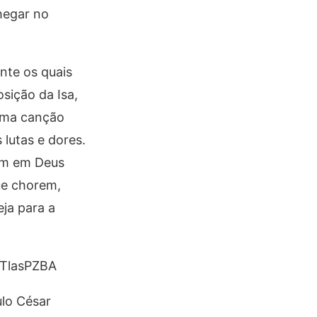
hegar no
nte os quais
sição da Isa,
 uma canção
 lutas e dores.
em em Deus
ue chorem,
ja para a
GTlasPZBA
ulo César