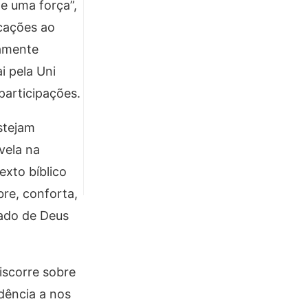
e uma força”,
icações ao
namente
i pela Uni
participações.
stejam
vela na
exto bíblico
bre, conforta,
dado de Deus
discorre sobre
dência a nos