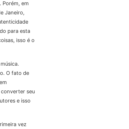
. Porém, em
e Janeiro,
tenticidade
ado para esta
isas, isso é o
 música.
o. O fato de
uem
 converter seu
tores e isso
rimeira vez