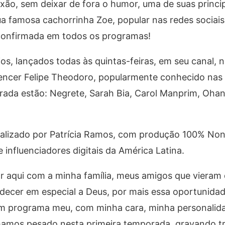
ão, sem deixar de fora o humor, uma de suas princi
a famosa cachorrinha Zoe, popular nas redes sociais,
confirmada em todos os programas!
os, lançados todas às quintas-feiras, em seu canal, 
fluencer Felipe Theodoro, popularmente conhecido na
rada estão: Negrete, Sarah Bia, Carol Manprim, Oha
dealizado por Patrícia Ramos, com produção 100% Non
 influenciadores digitais da América Latina.
tar aqui com a minha família, meus amigos que vieram
decer em especial a Deus, por mais essa oportunidad
um programa meu, com minha cara, minha personalid
hamos pesado nesta primeira temporada, gravando tr