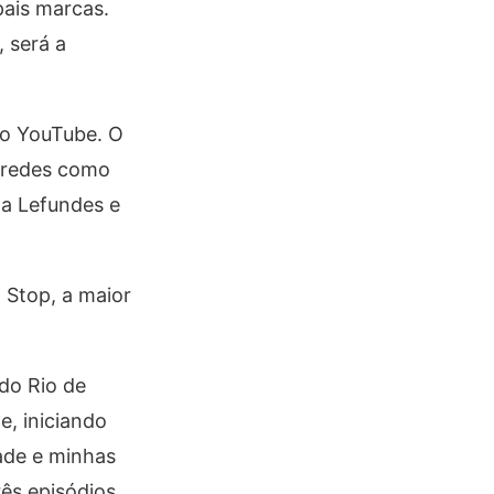
pais marcas.
 será a
no YouTube. O
s redes como
na Lefundes e
 Stop, a maior
 do Rio de
e, iniciando
ade e minhas
ês episódios