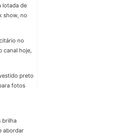
a lotada de
lk show, no
citário no
o canal hoje,
vestido preto
para fotos
brilha
e abordar