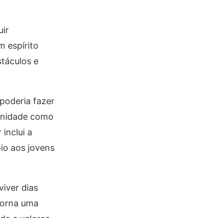
ir
m espírito
táculos e
poderia fazer
munidade como
inclui a
io aos jovens
iver dias
torna uma