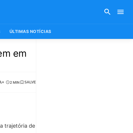
S
ÚLTIMAS NOTÍCIAS
gem em
A+
2 MIN
SALVE
 trajetória de