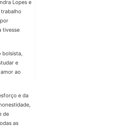
andra Lopes e
 trabalho
 por
 tivesse
bolsista,
studar e
o amor ao
esforço e da
honestidade,
e de
todas as