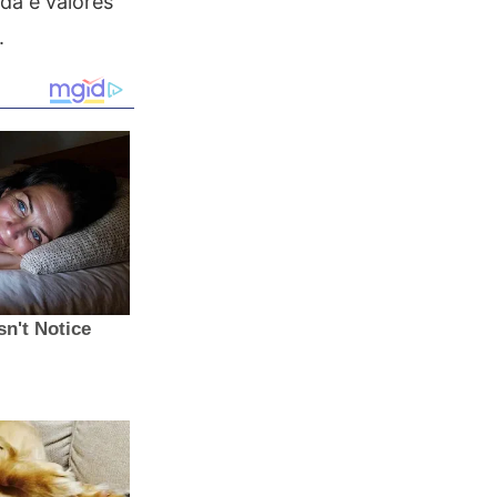
ida e valores
.