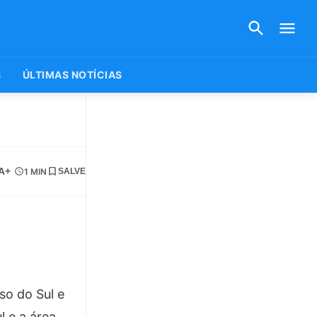
S
ÚLTIMAS NOTÍCIAS
A+
1 MIN
SALVE
so do Sul e
l e a área