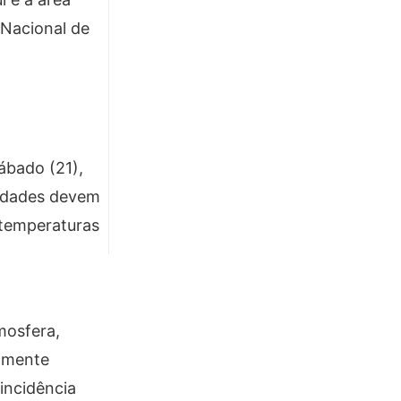
 Nacional de
ábado (21),
lidades devem
 temperaturas
mosfera,
almente
incidência