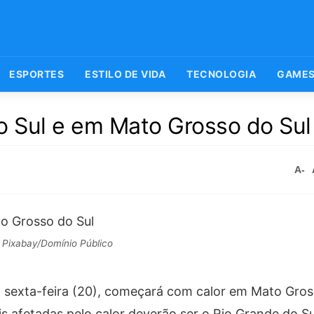
ESPORTES
ESTILO DE VIDA
TECNOLOGIA
GAME
 Sul e em Mato Grosso do Sul
A-
 Pixabay/Domínio Público
 sexta-feira (20), começará com calor em Mato Gros
s afetadas pelo calor deverão ser o Rio Grande do Su