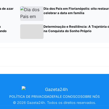
s de azar
Dia dos Pais em Florianópolis: oito restau
celebrar a data em família
m
Determinação e Resiliência: A Trajetória
undo
na Conquista do Sonho Próprio
POLÍTICA DE PRIVACIDADE
FALE CONOSCO
SOBRE NÓS
© 2026 Gazeta24h. Todos os direitos reservados.