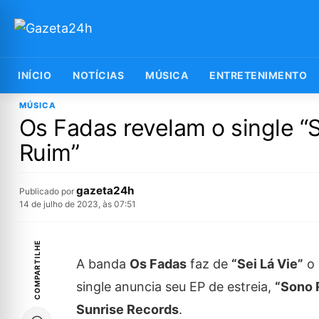
INÍCIO
NOTÍCIAS
MÚSICA
ENTRETENIMENTO
MÚSICA
Os Fadas revelam o single “
Ruim”
gazeta24h
Publicado por
14 de julho de 2023, às 07:51
COMPARTILHE
A banda
Os Fadas
faz de
“Sei Lá Vie”
o 
single anuncia seu EP de estreia,
“Sono 
Sunrise Records
.