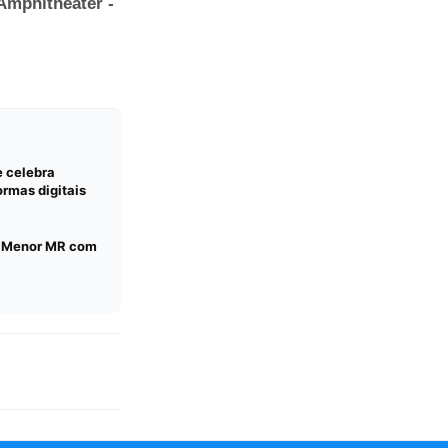
e celebra
rmas digitais
C Menor MR com