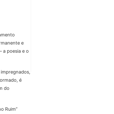
lamento
ermanente e
– a poesia e o
s impregnados,
formado, é
ém do
no Ruim”