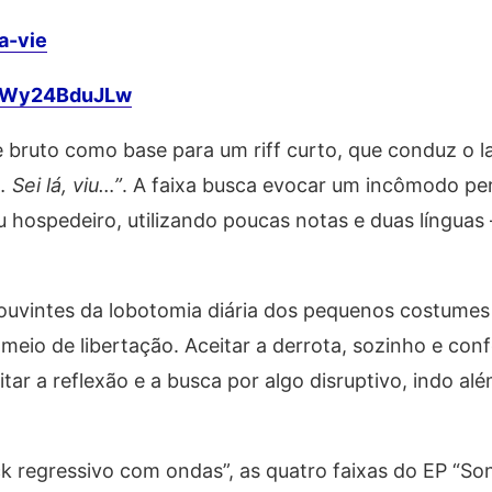
la-vie
/gWy24BduJLw
 e bruto como base para um riff curto, que conduz o 
… Sei lá, viu…”
. A faixa busca evocar um incômodo p
u hospedeiro, utilizando poucas notas e duas línguas 
 ouvintes da lobotomia diária dos pequenos costume
 meio de libertação. Aceitar a derrota, sozinho e con
tar a reflexão e a busca por algo disruptivo, indo al
k regressivo com ondas”, as quatro faixas do EP “So