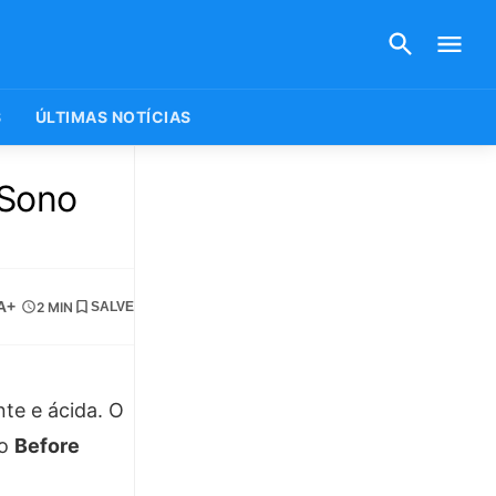
S
ÚLTIMAS NOTÍCIAS
“Sono
A+
2 MIN
SALVE
te e ácida. O
lo
Before