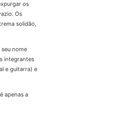
expurgar os
azio. Os
trema solidão,
í seu nome
s integrantes
l e guitarra) e
 é apenas a