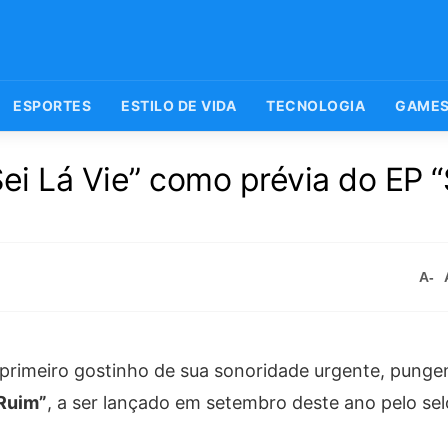
ESPORTES
ESTILO DE VIDA
TECNOLOGIA
GAME
Sei Lá Vie” como prévia do EP 
A-
primeiro gostinho de sua sonoridade urgente, pungen
Ruim”
, a ser lançado em setembro deste ano pelo se