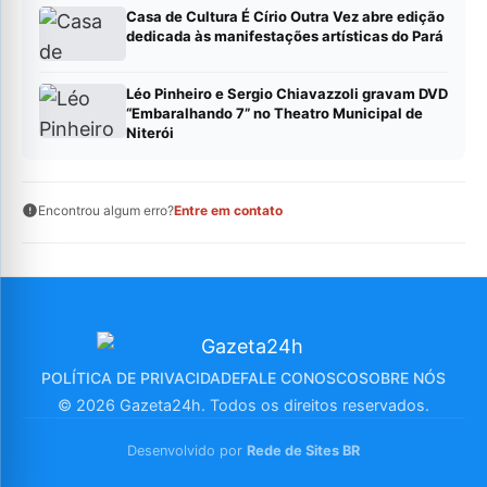
Casa de Cultura É Círio Outra Vez abre edição
dedicada às manifestações artísticas do Pará
Léo Pinheiro e Sergio Chiavazzoli gravam DVD
“Embaralhando 7” no Theatro Municipal de
Niterói
Encontrou algum erro?
Entre em contato
POLÍTICA DE PRIVACIDADE
FALE CONOSCO
SOBRE NÓS
© 2026 Gazeta24h. Todos os direitos reservados.
Desenvolvido por
Rede de Sites BR