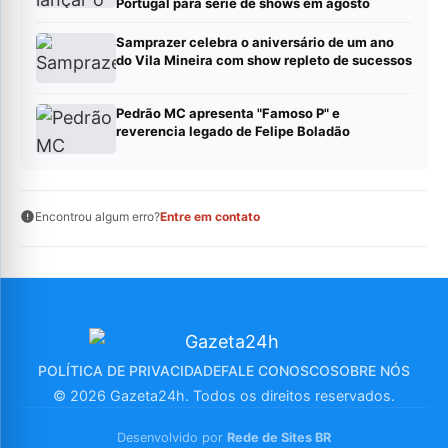
Portugal para série de shows em agosto
Samprazer celebra o aniversário de um ano
do Vila Mineira com show repleto de sucessos
Pedrão MC apresenta "Famoso P" e
reverencia legado de Felipe Boladão
Encontrou algum erro?
Entre em contato
POLÍTICA DE PRIVACIDADE
FALE CONOSCO
SOBRE NÓS
© 2026 Gazeta24h. Todos os direitos reservados.
Desenvolvido por
Rede de Sites BR