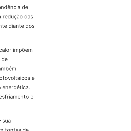
pendência de
a redução das
nte diante dos
 calor impõem
o de
 também
otovoltaicos e
 energética.
resfriamento e
e sua
om fontes de