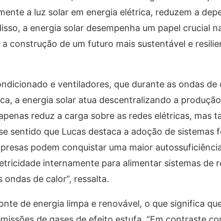
mente a luz solar em energia elétrica, reduzem a de
disso, a energia solar desempenha um papel crucial n
a construção de um futuro mais sustentável e resilie
ondicionado e ventiladores, que durante as ondas de
rica, a energia solar atua descentralizando a produçã
 apenas reduz a carga sobre as redes elétricas, mas
se sentido que Lucas destaca a adoção de sistemas f
mpresas podem conquistar uma maior autossuficiência
letricidade internamente para alimentar sistemas de 
 ondas de calor”, ressalta.
onte de energia limpa e renovável, o que significa qu
 emissões de gases de efeito estufa. “Em contraste c