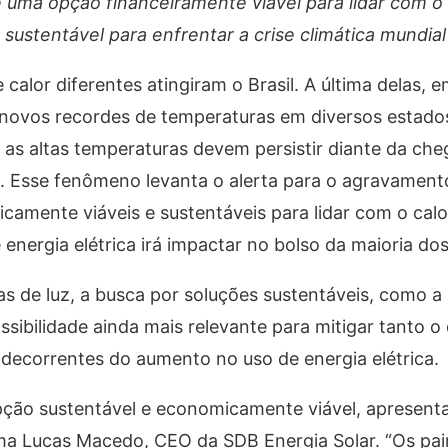
 é uma opção financeiramente viável para lidar com 
sustentável para enfrentar a crise climática mundial
calor diferentes atingiram o Brasil. A última delas,
u novos recordes de temperaturas em diversos estados
as altas temperaturas devem persistir diante da che
l. Esse fenômeno levanta o alerta para o agravamento
icamente viáveis e sustentáveis para lidar com o calo
nergia elétrica irá impactar no bolso da maioria dos 
 de luz, a busca por soluções sustentáveis, como a 
ssibilidade ainda mais relevante para mitigar tanto 
 decorrentes do aumento no uso de energia elétrica.
pção sustentável e economicamente viável, apresen
rma Lucas Macedo, CEO da SDB Energia Solar. “Os pai