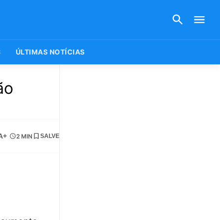
S
ÚLTIMAS NOTÍCIAS
ão
A+
2 MIN
SALVE