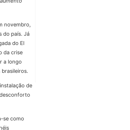
o aumento
 em novembro,
 do país. Já
gada do El
 da crise
r a longo
brasileiros.
instalação de
o desconforto
ta-se como
néis