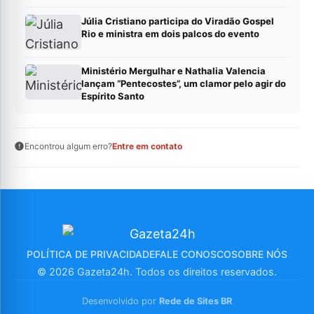
Júlia Cristiano participa do Viradão Gospel
Rio e ministra em dois palcos do evento
Ministério Mergulhar e Nathalia Valencia
lançam “Pentecostes”, um clamor pelo agir do
Espírito Santo
Encontrou algum erro?
Entre em contato
POLÍTICA DE PRIVACIDADE
FALE CONOSCO
SOBRE NÓS
© 2026 Gazeta24h. Todos os direitos reservados.
Desenvolvido por
Rede de Sites BR