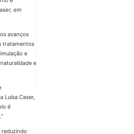
rno e
Caser, em
 os avanços
os tratamentos
timulação e
naturalidade e
e
a Luísa Caser,
olo é
.”
e reduzindo