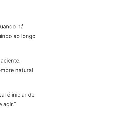
Quando há
uindo ao longo
aciente.
empre natural
l é iniciar de
agir.”