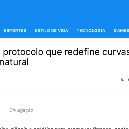
ESPORTES
ESTILO DE VIDA
TECNOLOGIA
GAME
 protocolo que redefine curva
natural
A-
Divulgação