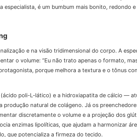
do a especialista, é um bumbum mais bonito, redondo 
ing
nalização e na visão tridimensional do corpo. A espec
entar o volume: “Eu não trato apenas o formato, mas
 protagonista, porque melhora a textura e o tônus co
cido poli-L-lático) e a hidroxiapatita de cálcio — 
a produção natural de colágeno. Já os preenchedore
mentar discretamente o volume e a projeção dos glú
ocia enzimas lipolíticas, que ajudam a harmonizar á
o, que potencializa a firmeza do tecido.