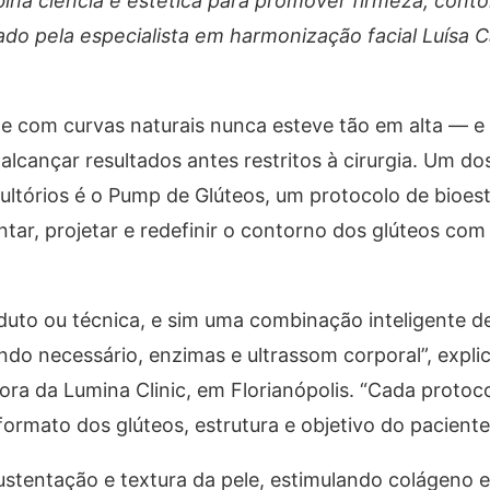
na ciência e estética para promover firmeza, conto
ado pela especialista em harmonização facial Luísa 
e com curvas naturais nunca esteve tão em alta — e
alcançar resultados antes restritos à cirurgia. Um d
ltórios é o Pump de Glúteos, um protocolo de bioes
ar, projetar e redefinir o contorno dos glúteos com 
uto ou técnica, e sim uma combinação inteligente d
do necessário, enzimas e ultrassom corporal”, explic
ra da Lumina Clinic, em Florianópolis. “Cada protoc
rmato dos glúteos, estrutura e objetivo do paciente
ustentação e textura da pele, estimulando colágeno 