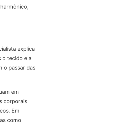
e harmônico,
ialista explica
 o tecido e a
m o passar das
atuam em
s corporais
teos. Em
reas como