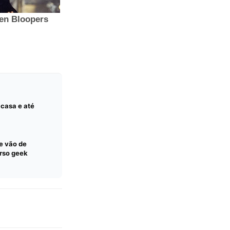
 casa e até
e vão de
erso geek