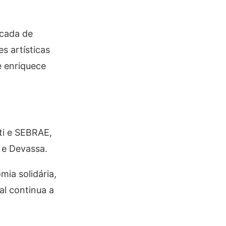
icada de
s artísticas
e enriquece
ati e SEBRAE,
 e Devassa.
ia solidária,
al continua a