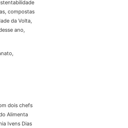
stentabilidade
ras, compostas
ade da Volta,
 desse ano,
anato,
om dois chefs
 do Alimenta
ia Ivens Dias