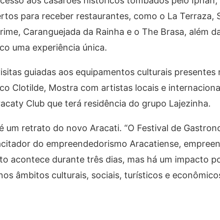
 acesso aos casarões históricos tombados pelo Iphan,
rtos para receber restaurantes, como o La Terraza, 
 prime, Caranguejada da Rainha e o The Brasa, além da
co uma experiência única.
visitas guiadas aos equipamentos culturais presentes
co Clotilde, Mostra com artistas locais e internacion
racaty Club que terá residência do grupo Lajezinha.
é um retrato do novo Aracati. “O Festival de Gastron
pacitador do empreendedorismo Aracatiense, empree
to acontece durante três dias, mas há um impacto po
s âmbitos culturais, sociais, turísticos e econômicos