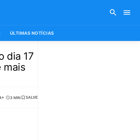
S
ÚLTIMAS NOTÍCIAS
o dia 17
e mais
A+
3 MIN
SALVE