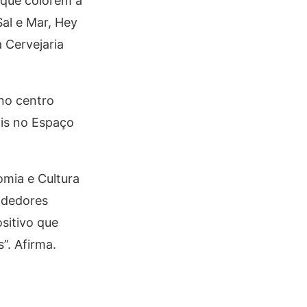
 que colorem a
Sal e Mar, Hey
 Cervejaria
 no centro
ais no Espaço
omia e Cultura
ndedores
sitivo que
”. Afirma.