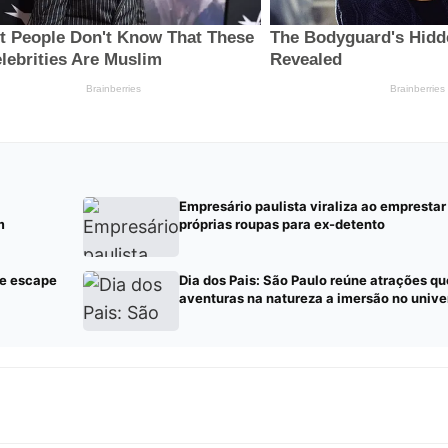
Empresário paulista viraliza ao emprestar
m
próprias roupas para ex-detento
de escape
Dia dos Pais: São Paulo reúne atrações qu
aventuras na natureza a imersão no univ