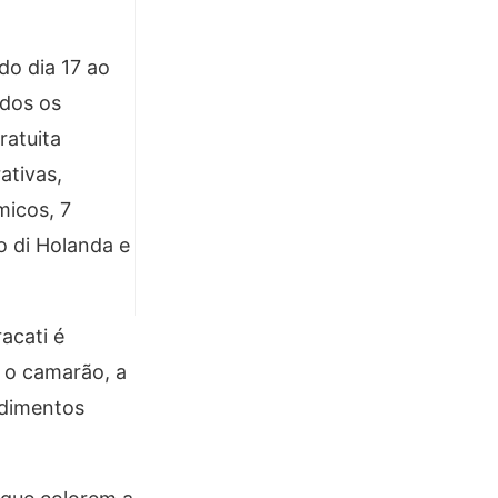
do dia 17 ao
ados os
ratuita
ativas,
micos, 7
o di Holanda e
acati é
 o camarão, a
ndimentos