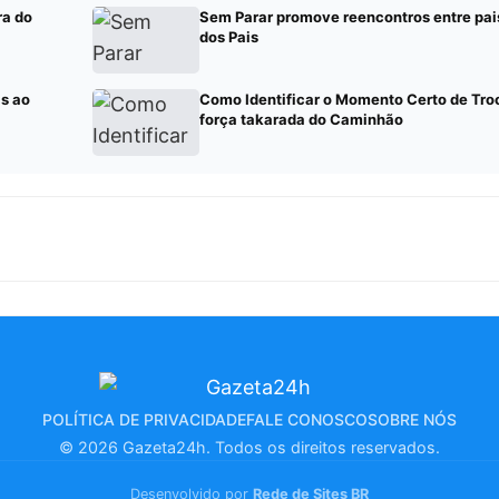
ra do
Sem Parar promove reencontros entre pais 
dos Pais
s ao
Como Identificar o Momento Certo de Tro
força takarada do Caminhão
POLÍTICA DE PRIVACIDADE
FALE CONOSCO
SOBRE NÓS
© 2026 Gazeta24h. Todos os direitos reservados.
Desenvolvido por
Rede de Sites BR