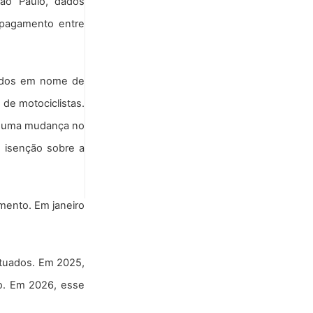
São Paulo, dados
 pagamento entre
trados em nome de
de motociclistas.
am uma mudança no
e isenção sobre a
amento. Em janeiro
etuados. Em 2025,
vo. Em 2026, esse