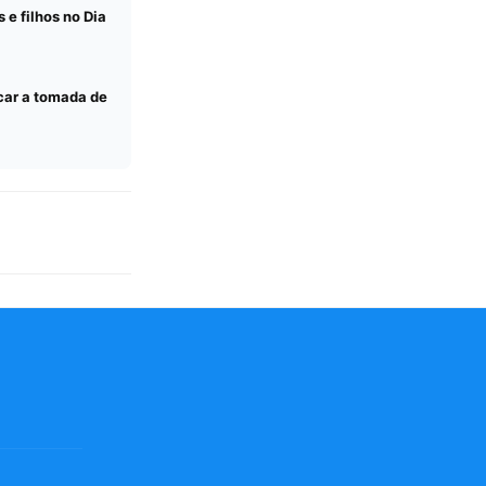
e filhos no Dia
car a tomada de