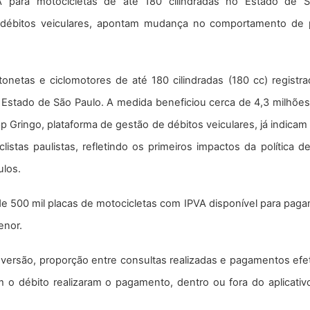
 para motocicletas de até 180 cilindradas no Estado de 
 débitos veiculares, apontam mudança no comportamento de
tonetas e ciclomotores de até 180 cilindradas (180 cc) regis
 Estado de São Paulo. A medida beneficiou cerca de 4,3 milhões 
 Gringo, plataforma de gestão de débitos veiculares, já indic
tas paulistas, refletindo os primeiros impactos da política d
ulos.
 de 500 mil placas de motocicletas com IPVA disponível para pag
enor.
onversão, proporção entre consultas realizadas e pagamentos ef
 o débito realizaram o pagamento, dentro ou fora do aplicati