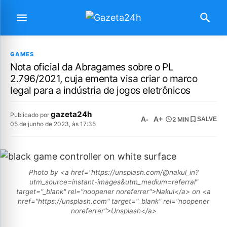
GAMES
Nota oficial da Abragames sobre o PL
2.796/2021, cuja ementa visa criar o marco
legal para a indústria de jogos eletrônicos
gazeta24h
Publicado por
A-
A+
2 MIN
SALVE
05 de junho de 2023, às 17:35
Photo by <a href="https://unsplash.com/@nakul_in?
utm_source=instant-images&utm_medium=referral"
target="_blank" rel="noopener noreferrer">Nakul</a> on <a
href="https://unsplash.com" target="_blank" rel="noopener
noreferrer">Unsplash</a>