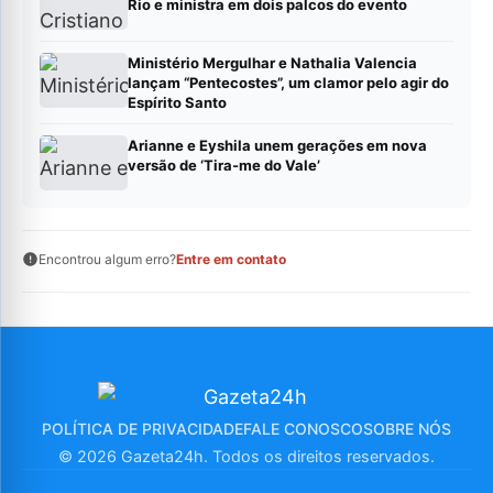
Rio e ministra em dois palcos do evento
Ministério Mergulhar e Nathalia Valencia
lançam “Pentecostes”, um clamor pelo agir do
Espírito Santo
Arianne e Eyshila unem gerações em nova
versão de ‘Tira-me do Vale’
Encontrou algum erro?
Entre em contato
POLÍTICA DE PRIVACIDADE
FALE CONOSCO
SOBRE NÓS
© 2026 Gazeta24h. Todos os direitos reservados.