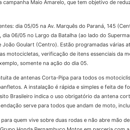
da campanha Maio Amarelo, que tem objetivo de redu
entes: dia 05/05 na Av. Marquês do Paraná, 145 (Cen
 dia 06/05 no Largo da Batalha (ao lado do Supermar
e João Goulart (Centro). Estão programadas várias a
s motocicletas, verificação de itens essenciais da m
exemplo, somente na ação do dia 05.
uita de antenas Corta-Pipa para todos os motociclis
nfletos. A instalação é rápida e simples e feita de f
ito Brasileiro indica o uso obrigatório da antena cor
mendação serve para todos que andam de moto, inclus
 para quem vive sobre duas rodas e não abre mão de
 Grupo Honda Pernambuco Motos em parceria com a 