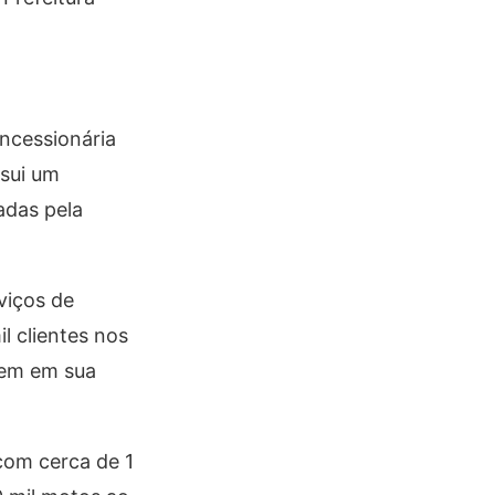
ncessionária
ssui um
adas pela
viços de
l clientes nos
gem em sua
com cerca de 1