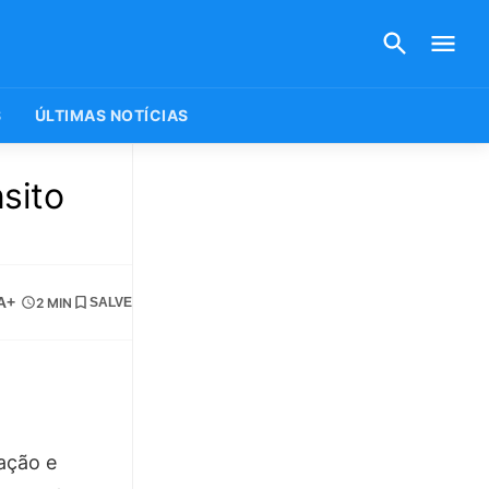
S
ÚLTIMAS NOTÍCIAS
sito
A+
2 MIN
SALVE
cação e