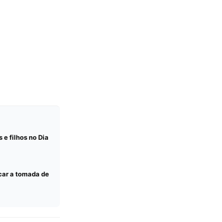
e filhos no Dia
car a tomada de