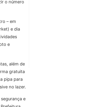
zir o número
tro – em
ket) e dia
tividades
oto e
tas, além de
orma gratuita
ta pipa para
ive no lazer.
 segurança e
Prefeitura