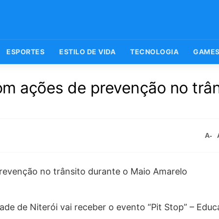
ESPORTES
ESTILO DE VIDA
TECNOLOGIA
GAME
com ações de prevenção no trân
A-
dade de Niterói vai receber o evento “Pit Stop” – Edu