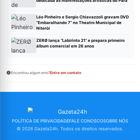
dedicada às manifestações artísticas do Pará
Léo Pinheiro e Sergio Chiavazzoli gravam DVD
“Embaralhando 7” no Theatro Municipal de
Niterói
ZERØ lança “Labirinto 21” e prepara primeiro
álbum comercial em 26 anos
Encontrou algum erro?
Entre em contato
POLÍTICA DE PRIVACIDADE
FALE CONOSCO
SOBRE NÓS
© 2026 Gazeta24h. Todos os direitos reservados.