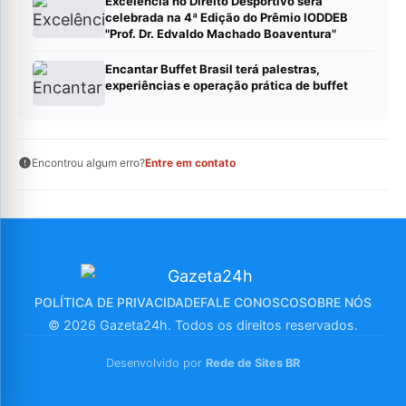
Excelência no Direito Desportivo será
celebrada na 4ª Edição do Prêmio IODDEB
"Prof. Dr. Edvaldo Machado Boaventura"
Encantar Buffet Brasil terá palestras,
experiências e operação prática de buffet
Encontrou algum erro?
Entre em contato
POLÍTICA DE PRIVACIDADE
FALE CONOSCO
SOBRE NÓS
© 2026 Gazeta24h. Todos os direitos reservados.
Desenvolvido por
Rede de Sites BR