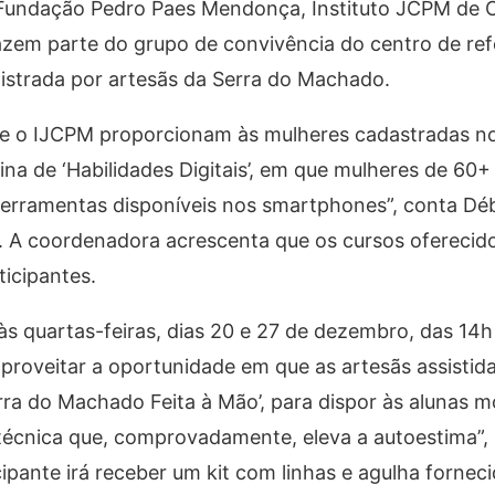
–, Fundação Pedro Paes Mendonça, Instituto JCPM d
azem parte do grupo de convivência do centro de ref
nistrada por artesãs da Serra do Machado.
 e o IJCPM proporcionam às mulheres cadastradas n
cina de ‘Habilidades Digitais’, em que mulheres de 60
ferramentas disponíveis nos smartphones”, conta Dé
 A coordenadora acrescenta que os cursos oferecid
ticipantes.
s quartas-feiras, dias 20 e 27 de dezembro, das 14h
roveitar a oportunidade em que as artesãs assistid
rra do Machado Feita à Mão’, para dispor às alunas
 técnica que, comprovadamente, eleva a autoestima”,
icipante irá receber um kit com linhas e agulha fornec