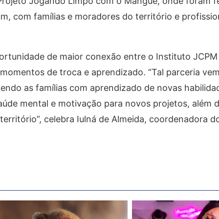
 Projeto Jogando Limpo com o Mangue, onde foram fe
, com famílias e moradores do território e profissio
portunidade de maior conexão entre o Instituto JCPM 
ra momentos de troca e aprendizado. “Tal parceria v
cendo as famílias com aprendizado de novas habilida
saúde mental e motivação para novos projetos, além 
erritório”, celebra Iulná de Almeida, coordenadora 