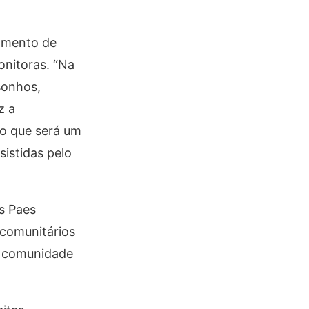
momento de
onitoras. “Na
sonhos,
z a
to que será um
sistidas pelo
s Paes
 comunitários
a comunidade