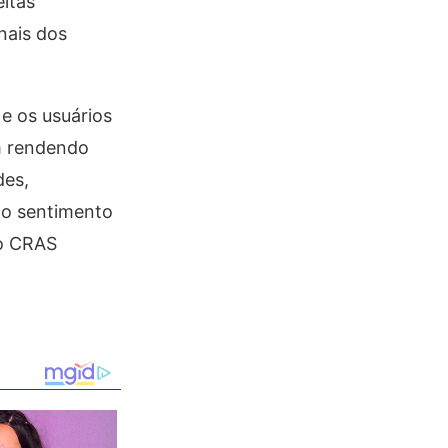
itas
nais dos
e os usuários
em rendendo
des,
do sentimento
do CRAS