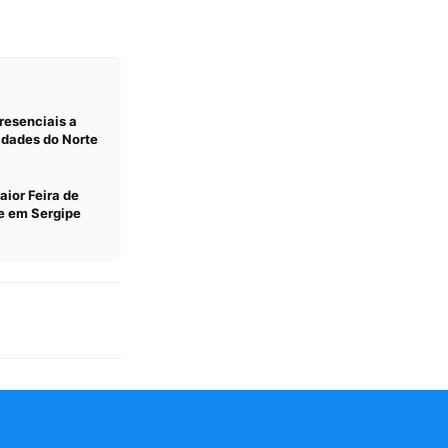
resenciais a
idades do Norte
aior Feira de
e em Sergipe