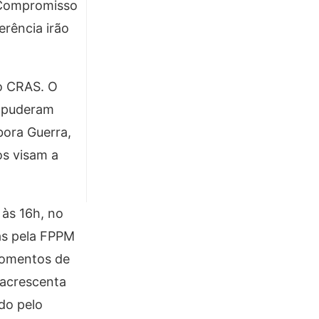
e Compromisso
erência irão
o CRAS. O
+ puderam
bora Guerra,
os visam a
 às 16h, no
as pela FPPM
 momentos de
 acrescenta
ido pelo