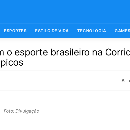
ESPORTES
ESTILO DE VIDA
TECNOLOGIA
GAME
 o esporte brasileiro na Corri
mpicos
A-
Foto: Divulgação