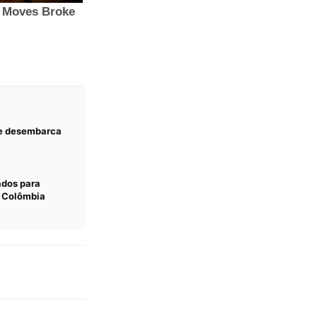
ue desembarca
ados para
a Colômbia