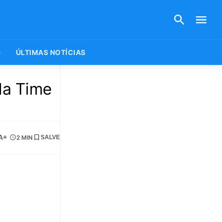
S
ÚLTIMAS NOTÍCIAS
da Time
A+
2 MIN
SALVE