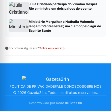
Júlia Cristiano participa do Viradão Gospel
Rio e ministra em dois palcos do evento
Ministério Mergulhar e Nathalia Valencia
lançam “Pentecostes”, um clamor pelo agir do
Espírito Santo
Encontrou algum erro?
Entre em contato
POLÍTICA DE PRIVACIDADE
FALE CONOSCO
SOBRE NÓS
© 2026 Gazeta24h. Todos os direitos reservados.
Desenvolvido por
Rede de Sites BR