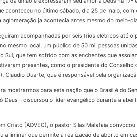
rça da união e expressaram seu amor a Deus na 17ª 
ue aconteceu no último sábado, dia 25 de maio, com
a aglomeração já acontecia antes mesmo do meio-dia
guiram acompanhadas por seis trios elétricos até o p
no mesmo local, um público de 50 mil pessoas unida
o Sul, que tem sofrido com as enchentes que assolam
tiveram presentes, como o presidente do Conselho d
, Claudio Duarte, que é responsável pela organizaçã
ara mostrarmos para esta nação que o Brasil é do Se
Deus – discursou o líder evangélico durante a aber
em Cristo (ADVEC), o pastor Silas Malafaia convocou
ou a liminar que permite a realização de aborto em c