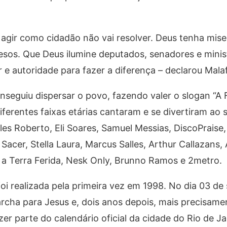
 agir como cidadão não vai resolver. Deus tenha mise
esos. Que Deus ilumine deputados, senadores e minis
 e autoridade para fazer a diferença – declarou Malaf
seguiu dispersar o povo, fazendo valer o slogan “A 
iferentes faixas etárias cantaram e se divertiram ao
les Roberto, Eli Soares, Samuel Messias, DiscoPraise,
Sacer, Stella Laura, Marcus Salles, Arthur Callazans,
 a Terra Ferida, Nesk Only, Brunno Ramos e 2metro.
oi realizada pela primeira vez em 1998. No dia 03 d
archa para Jesus e, dois anos depois, mais precisame
zer parte do calendário oficial da cidade do Rio de J