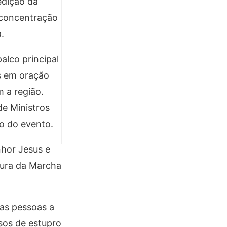
edição da
 concentração
.
alco principal
s em oração
 a região.
e Ministros
o do evento.
nhor Jesus e
tura da Marcha
 as pessoas a
asos de estupro