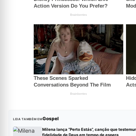
Gospel
LEIA TAMBÉM EM
Milena lança “Perto Estás”, canção que testemu
fidelidade de Deus em tempo de espera