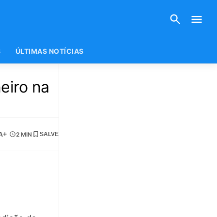
S
ÚLTIMAS NOTÍCIAS
eiro na
A+
2 MIN
SALVE