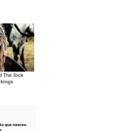
ção que nasceu
s