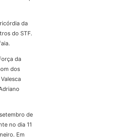
ricórdia da
tros do STF.
aia.
Força da
 som dos
 Valesca
 Adriano
e setembro de
nte no dia 11
aneiro. Em