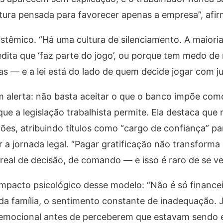
utura pensada para favorecer apenas a empresa”, afir
stêmico. “Há uma cultura de silenciamento. A maiori
ita que ‘faz parte do jogo’, ou porque tem medo de r
s — e a lei está do lado de quem decide jogar com ju
 alerta: não basta aceitar o que o banco impõe como
que a legislação trabalhista permite. Ela destaca que
ões, atribuindo títulos como “cargo de confiança” par
a jornada legal. “Pagar gratificação não transform
real de decisão, de comando — e isso é raro de se ver
pacto psicológico desse modelo: “Não é só financei
da família, o sentimento constante de inadequação. J
 e emocional antes de perceberem que estavam sendo 