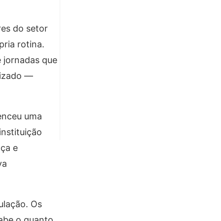
res do setor
ria rotina.
e jornadas que
lizado —
venceu uma
nstituição
nça e
va
ulação. Os
sabe o quanto