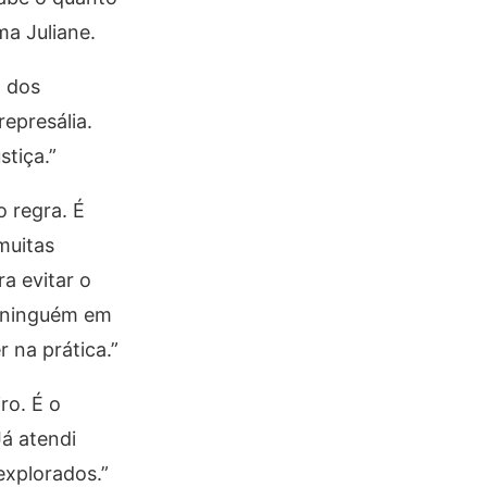
ma Juliane.
a dos
epresália.
stiça.”
 regra. É
 muitas
a evitar o
a ninguém em
 na prática.”
ro. É o
á atendi
explorados.”