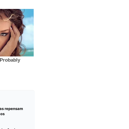
sas repensam
cos