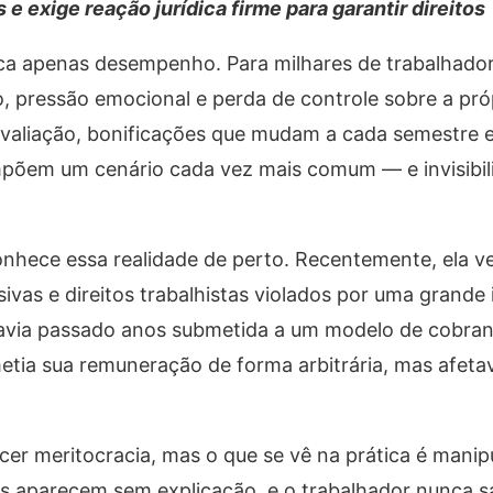
 e exige reação jurídica firme para garantir direitos
ifica apenas desempenho. Para milhares de trabalhado
o, pressão emocional e perda de controle sobre a próp
 avaliação, bonificações que mudam a cada semestre 
ompõem um cenário cada vez mais comum — e invisibi
onhece essa realidade de perto. Recentemente, ela 
as e direitos trabalhistas violados por uma grande i
 havia passado anos submetida a um modelo de cobra
tia sua remuneração de forma arbitrária, mas afeta
er meritocracia, mas o que se vê na prática é manip
s aparecem sem explicação, e o trabalhador nunca 