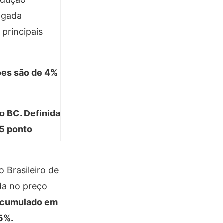
ulgada
principais
sões são de 4%
o BC. Definida
,5 ponto
o Brasileiro de
da no preço
acumulado em
5%.