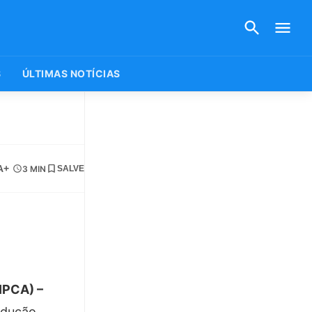
S
ÚLTIMAS NOTÍCIAS
A+
3 MIN
SALVE
IPCA) –
edução