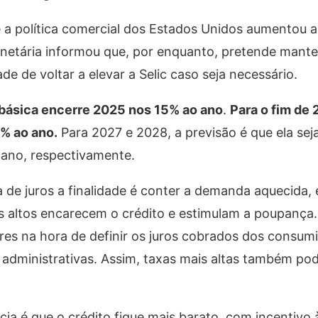
 política comercial dos Estados Unidos aumentou a
netária informou que, por enquanto, pretende manter
de de voltar a elevar a Selic caso seja necessário.
a básica encerre 2025 nos 15% ao ano
.
Para o fim de 
5% ao ano.
Para 2027 e 2028, a previsão é que ela sej
ano, respectivamente.
e juros a finalidade é conter a demanda aquecida, 
is altos encarecem o crédito e estimulam a poupança
ores na hora de definir os juros cobrados dos consu
s administrativas. Assim, taxas mais altas também pod
cia é que o crédito fique mais barato, com incentivo