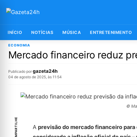
INÍCIO
NOTÍCIAS
MÚSICA
ENTRETENIMENTO
ECONOMIA
Mercado financeiro reduz pr
gazeta24h
Publicado por
04 de agosto de 2025, às 11:54
© Mar
COMPARTILHE
A
previsão do mercado financeiro para
considerado a inflação oficial do país 