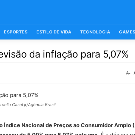
ESPORTES
ESTILO DE VIDA
TECNOLOGIA
GAME
evisão da inflação para 5,07%
A-
cello Casal jr/Agência Brasil
 o Índice Nacional de Preços ao Consumidor Amplo (
– passou de 5,09% para 5,07% este ano.
É a décima r