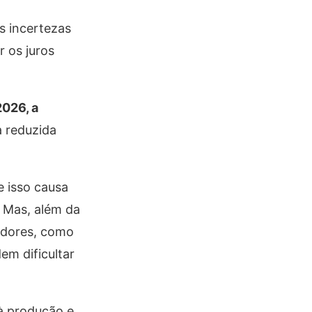
s incertezas
 os juros
2026, a
a reduzida
e isso causa
. Mas, além da
midores, como
em dificultar
 à produção e