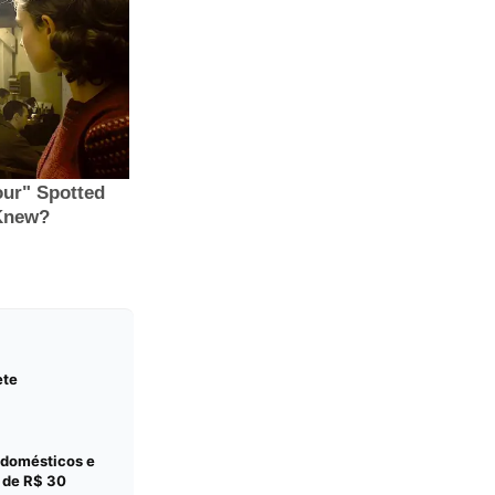
ete
odomésticos e
r de R$ 30