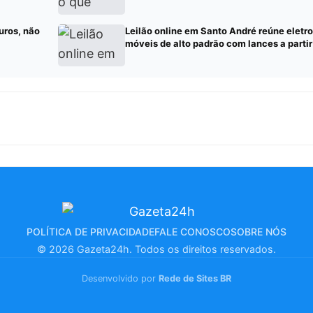
uros, não
Leilão online em Santo André reúne eletr
móveis de alto padrão com lances a parti
POLÍTICA DE PRIVACIDADE
FALE CONOSCO
SOBRE NÓS
© 2026 Gazeta24h. Todos os direitos reservados.
Desenvolvido por
Rede de Sites BR