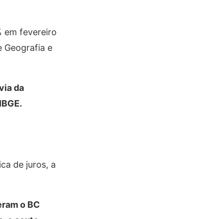
 em fevereiro
e Geografia e
via da
 IBGE.
ca de juros, a
zeram o BC