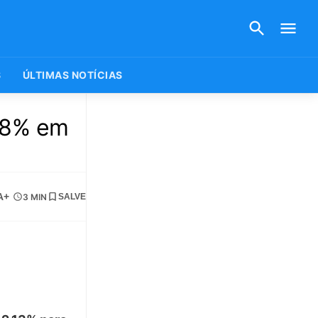
S
ÚLTIMAS NOTÍCIAS
,18% em
A+
3 MIN
SALVE