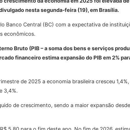
 o crescimento da economia em 2025 foi elevada de
ivulgado nesta segunda-feira (19), em Brasília.
lo Banco Central (BC) com a expectativa de instituiç
res econômicos.
terno Bruto (PIB – a soma dos bens e serviços produ
rcado financeiro estima expansão do PIB em 2% par
rimestre de 2025 a economia brasileira cresceu 1,4%
e 3,4%.
eguido de crescimento, sendo a maior expansão desd
R$ 5,80 para o fim deste ano. No fim de 2026, estim