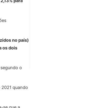
 2,13% para
ões
zidos no país)
a os dois
, segundo o
e 2021 quando
a-se que a