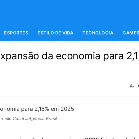
ESPORTES
ESTILO DE VIDA
TECNOLOGIA
GAME
expansão da economia para 2
A-
cello Casal JrAgência Brasil