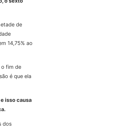
, o sexto
metade de
idade
 em 14,75% ao
 o fim de
são é que ela
 e isso causa
ça.
s dos