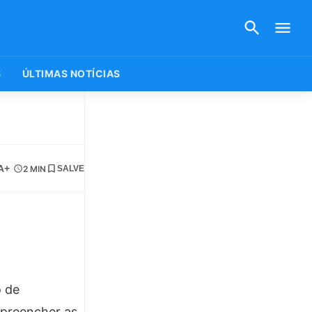
S
ÚLTIMAS NOTÍCIAS
A+
2 MIN
SALVE
o de
 preencher as