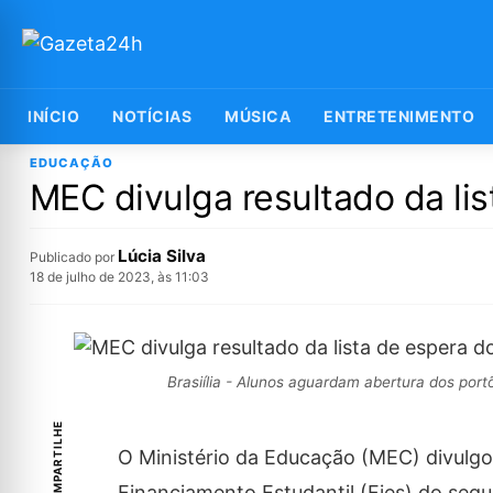
INÍCIO
NOTÍCIAS
MÚSICA
ENTRETENIMENTO
EDUCAÇÃO
MEC divulga resultado da li
Lúcia Silva
Publicado por
18 de julho de 2023, às 11:03
Brasiília - Alunos aguardam abertura dos por
COMPARTILHE
O Ministério da Educação (MEC) divulgou
Financiamento Estudantil (Fies) do segu