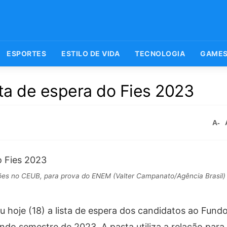
ESPORTES
ESTILO DE VIDA
TECNOLOGIA
GAME
sta de espera do Fies 2023
A-
tões no CEUB, para prova do ENEM (Valter Campanato/Agência Brasil)
 hoje (18) a lista de espera dos candidatos ao Fund
ndo semestre de 2023. A pasta utiliza a relação para