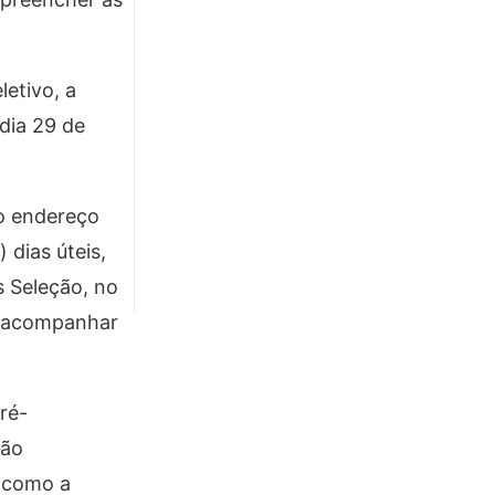
etivo, a
dia 29 de
no endereço
 dias úteis,
s Seleção, no
o acompanhar
ré-
ção
m como a