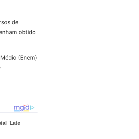
rsos de
tenham obtido
o Médio (Enem)
e