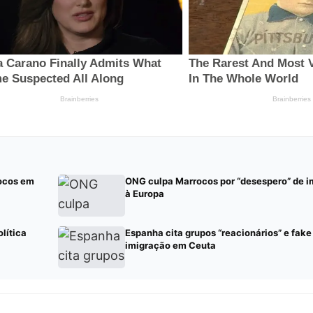
rocos em
ONG culpa Marrocos por “desespero” de i
à Europa
lítica
Espanha cita grupos “reacionários” e fak
imigração em Ceuta