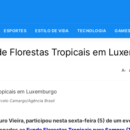
ESPORTES
ESTILO DE VIDA
TECNOLOGIA
GAME
de Florestas Tropicais em Lux
A-
celo Camargo/Agência Brasil
ro Vieira, participou nesta sexta-feira (5) de um ev
ionados ao
Fundo Florestas Tropicais para Sempre (