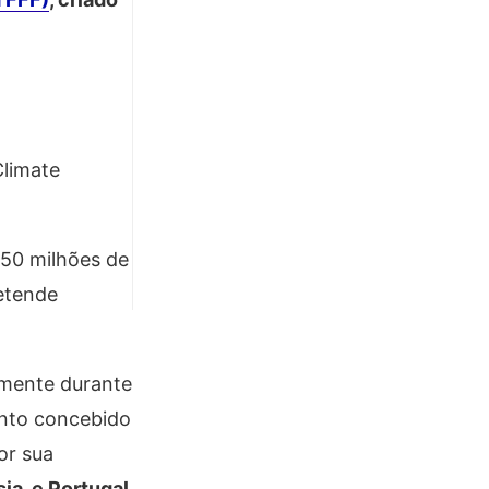
Climate
 50 milhões de
etende
almente durante
ento concebido
or sua
ia, e Portugal