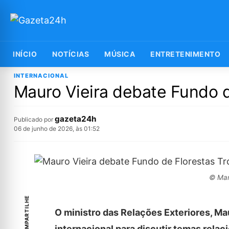
INÍCIO
NOTÍCIAS
MÚSICA
ENTRETENIMENTO
INTERNACIONAL
Mauro Vieira debate Fundo 
gazeta24h
Publicado por
06 de junho de 2026, às 01:52
© Mar
COMPARTILHE
O ministro das Relações Exteriores, Mau
internacional para discutir temas relac