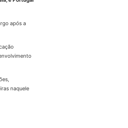
urgo após a
icação
senvolvimento
ões,
iras naquele