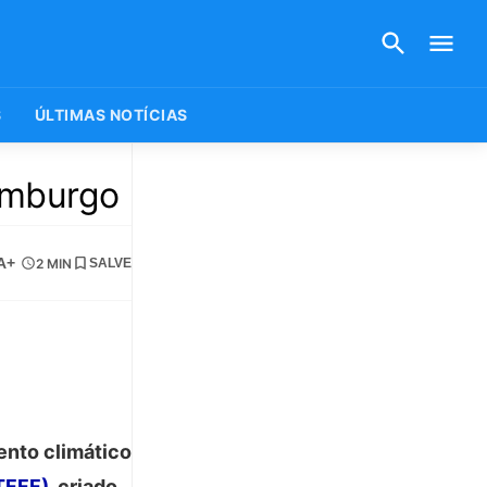
S
ÚLTIMAS NOTÍCIAS
emburgo
A+
2 MIN
SALVE
ento climático
TFFF)
, criado