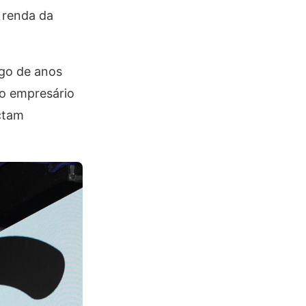
 renda da
ngo de anos
 o empresário
ctam