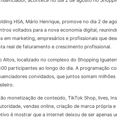
fluenciador, acontece no dia 2 de agosto no Shoppi
olding HSA, Mário Henrique, promove no dia 2 de ago
ros voltados para a nova economia digital, reunind
s em marketing, empresários e profissionais que de
a real de faturamento e crescimento profissional.
Altos, localizado no complexo do Shopping Iguatemi
400 participantes ao longo do dia. A programação c
nfluenciadores convidados, que juntos somam milhões
ileiro.
ão monetização de conteúdo, TikTok Shop, lives, In
utoridade, vendas online, criação de marca própria e
tivo é mostrar que a internet deixou de ser apenas 