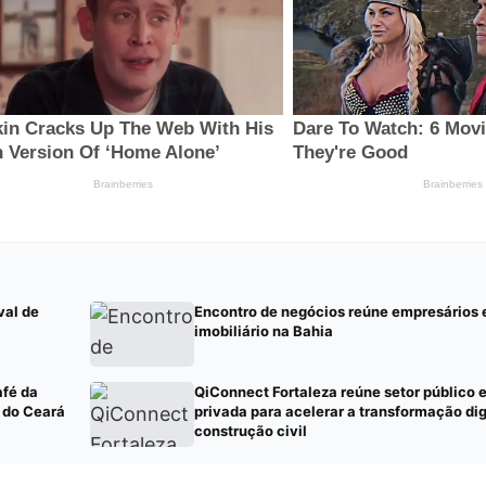
val de
Encontro de negócios reúne empresários
imobiliário na Bahia
afé da
QiConnect Fortaleza reúne setor público e
 do Ceará
privada para acelerar a transformação dig
construção civil