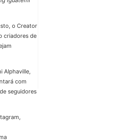
ng Iguatemi
sto, o Creator
o criadores de
sejam
 Alphaville,
ontará com
 de seguidores
stagram,
uma