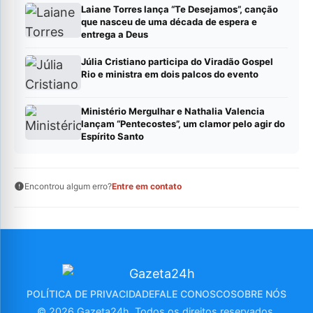
Laiane Torres lança “Te Desejamos”, canção
que nasceu de uma década de espera e
entrega a Deus
Júlia Cristiano participa do Viradão Gospel
Rio e ministra em dois palcos do evento
Ministério Mergulhar e Nathalia Valencia
lançam “Pentecostes”, um clamor pelo agir do
Espírito Santo
Encontrou algum erro?
Entre em contato
POLÍTICA DE PRIVACIDADE
FALE CONOSCO
SOBRE NÓS
© 2026 Gazeta24h. Todos os direitos reservados.