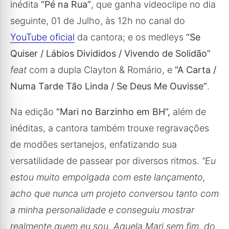
inédita
“Pé na Rua”
, que ganha videoclipe no dia
seguinte, 01 de Julho, às 12h no canal do
YouTube oficial
da cantora; e os medleys
“⁠Se
Quiser / Lábios Divididos / Vivendo de Solidão”
feat
com a dupla Clayton & Romário, e
“A Carta /
Numa Tarde Tão Linda / Se Deus Me Ouvisse”
.
Na edição
“Mari no Barzinho em BH”,
além de
inéditas, a cantora também trouxe regravações
de modões sertanejos, enfatizando sua
versatilidade de passear por diversos ritmos.
“Eu
estou muito empolgada com este lançamento,
acho que nunca um projeto conversou tanto com
a minha personalidade e conseguiu mostrar
realmente quem eu sou. Aquela Mari sem fim, do