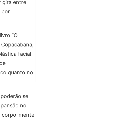
 gira entre
 por
livro “O
em Copacabana,
ástica facial
 de
sico quanto no
s poderão se
expansão no
o corpo-mente