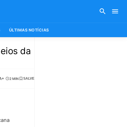
S
ÚLTIMAS NOTÍCIAS
neios da
A+
2 MIN
SALVE
cana