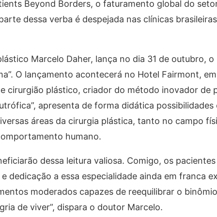
atients Beyond Borders, o faturamento global do setor
arte dessa verba é despejada nas clínicas brasileiras
ástico Marcelo Daher, lança no dia 31 de outubro, o 
orma”. O lançamento acontecerá no Hotel Fairmont, 
e cirurgião plástico, criador do método inovador de pl
trófica”, apresenta de forma didática possibilidades
versas áreas da cirurgia plástica, tanto no campo fí
o comportamento humano.
ficiarão dessa leitura valiosa. Comigo, os paciente
 e dedicação a essa especialidade ainda em franca 
amentos moderados capazes de reequilibrar o binômi
gria de viver”, dispara o doutor Marcelo.