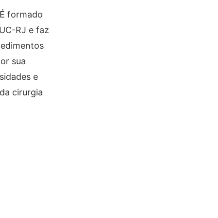
. É formado
PUC-RJ e faz
ocedimentos
por sua
sidades e
da cirurgia