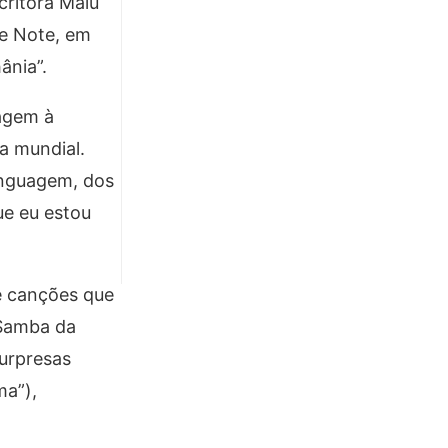
critora Malú
e Note, em
ânia”.
nagem à
a mundial.
linguagem, dos
ue eu estou
e canções que
“Samba da
urpresas
ma”),