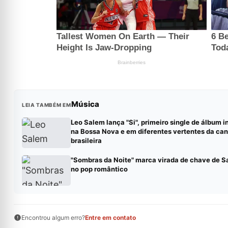
Música
LEIA TAMBÉM EM
Leo Salem lança "Si", primeiro single de álbum i
na Bossa Nova e em diferentes vertentes da ca
brasileira
"Sombras da Noite" marca virada de chave de 
no pop romântico
Encontrou algum erro?
Entre em contato