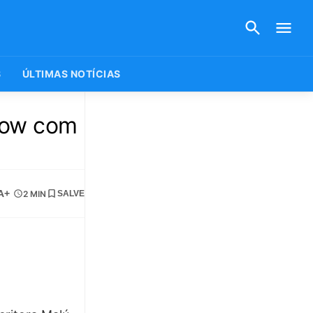
S
ÚLTIMAS NOTÍCIAS
how com
A+
2 MIN
SALVE