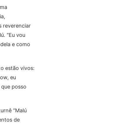
uma
ia,
s reverenciar
ú. “Eu vou
 dela e como
o estão vivos:
how, eu
r que posso
turnê “Malú
entos de