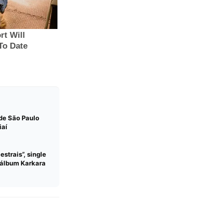
 de São Paulo
iaí
strais”, single
a álbum Karkara