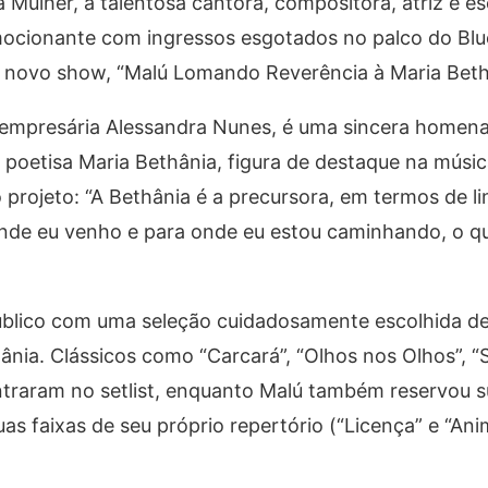
 Mulher, a talentosa cantora, compositora, atriz e es
ocionante com ingressos esgotados no palco do Blu
u novo show, “Malú Lomando Reverência à Maria Beth
a empresária Alessandra Nunes, é uma sincera home
e poetisa Maria Bethânia, figura de destaque na músic
 projeto: “A Bethânia é a precursora, em termos de 
onde eu venho e para onde eu estou caminhando, o q
público com uma seleção cuidadosamente escolhida d
ânia. Clássicos como “Carcará”, “Olhos nos Olhos”, 
traram no setlist, enquanto Malú também reservou s
uas faixas de seu próprio repertório (“Licença” e “Ani