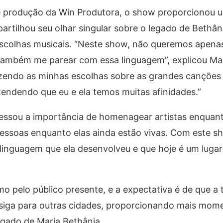
e produção da Win Produtora, o show proporcionou 
rtilhou seu olhar singular sobre o legado de Bethân
 escolhas musicais. “Neste show, não queremos apena
também me parear com essa linguagem”, explicou Mal
azendo as minhas escolhas sobre as grandes canções
tendendo que eu e ela temos muitas afinidades.”
essou a importância de homenagear artistas enquant
essoas enquanto elas ainda estão vivas. Com este s
 linguagem que ela desenvolveu e que hoje é um luga
o pelo público presente, e a expectativa é de que a 
siga para outras cidades, proporcionando mais mom
egado de Maria Bethânia.