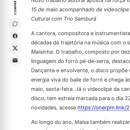
COMPARTILHE
Novo trabalho autoral aposta na força d
15 de maio acompanhado de videoclipe 
Cultural com Trio Samburá
A cantora, compositora e instrumentist
décadas de trajetória na música com o
Maisinha
. O trabalho, composto por dez
linguagem do forró pé-de-serra, destaca
Dançante e envolvente, o disco propõe
energia viva do baile de forró e chega às
maio, sexta-feira. Já o videoclipe da c
disco, tem estreia marcada para o dia 2
novidades, acesse
https://onerpm.link
Ao longo do ano, Maísa também realiza