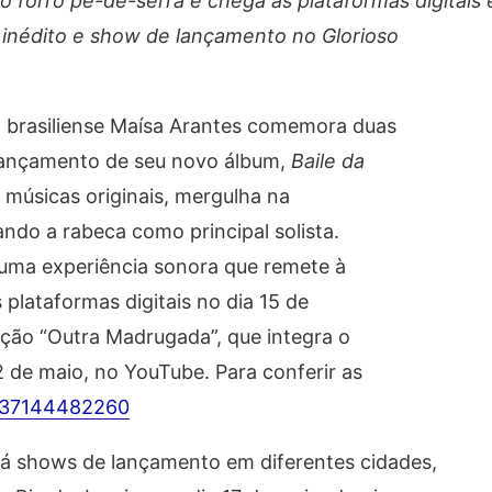
o forró pé-de-serra e chega às plataformas digitais
inédito e show de lançamento no Glorioso
a brasiliense Maísa Arantes comemora duas
 lançamento de seu novo álbum,
Baile da
 músicas originais, mergulha na
ndo a rabeca como principal solista.
 uma experiência sonora que remete à
 plataformas digitais no dia 15 de
anção “Outra Madrugada”, que integra o
2 de maio, no YouTube. Para conferir as
/237144482260
rá shows de lançamento em diferentes cidades,