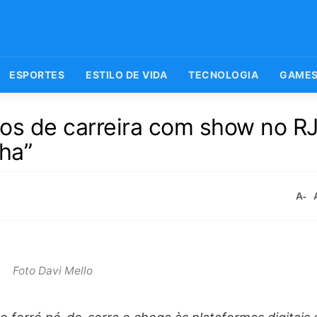
ESPORTES
ESTILO DE VIDA
TECNOLOGIA
GAME
os de carreira com show no R
nha”
A-
Foto Davi Mello