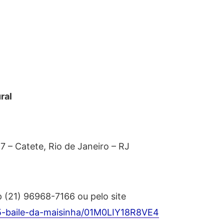
ral
97 – Catete, Rio de Janeiro – RJ
 (21) 96968-7166 ou pelo site
05-baile-da-maisinha/01M0LIY18R8VE4