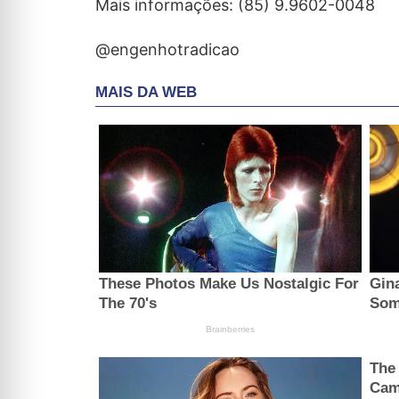
Mais informações: (85) 9.9602-0048
@engenhotradicao