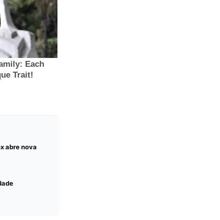
nx abre nova
idade