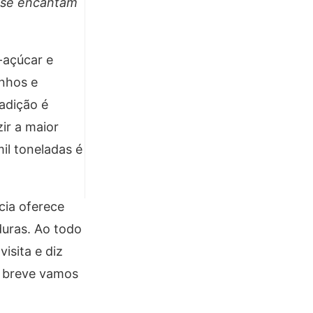
e se encantam
-açúcar e
enhos e
adição é
ir a maior
il toneladas é
cia oferece
duras. Ao todo
isita e diz
m breve vamos