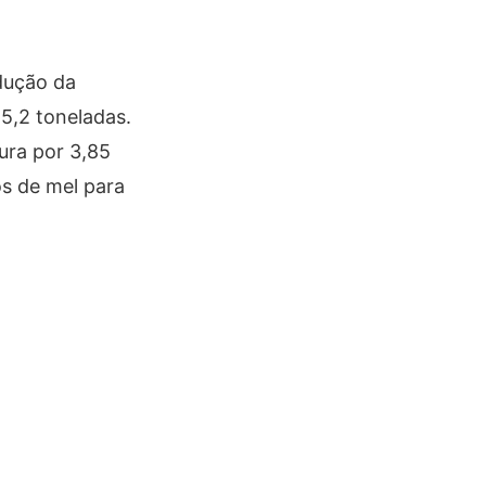
dução da
5,2 toneladas.
ura por 3,85
os de mel para