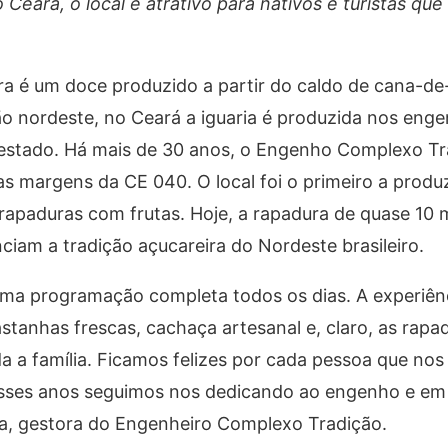
 Ceará, o local é atrativo para nativos e turistas qu
dura é um doce produzido a partir do caldo de cana-de
ão nordeste, no Ceará a iguaria é produzida nos eng
do estado. Há mais de 30 anos, o Engenho Complexo Tr
s margens da CE 040. O local foi o primeiro a produz
rapaduras com frutas. Hoje, a rapadura de quase 10 m
nciam a tradição açucareira do Nordeste brasileiro.
uma programação completa todos os dias. A experiên
astanhas frescas, cachaça artesanal e, claro, as rapa
a a família. Ficamos felizes por cada pessoa que nos v
 esses anos seguimos nos dedicando ao engenho e e
sta, gestora do Engenheiro Complexo Tradição.