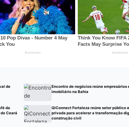
val de
Encontro de negócios reúne empresários
imobiliário na Bahia
afé da
QiConnect Fortaleza reúne setor público e
 do Ceará
privada para acelerar a transformação dig
construção civil