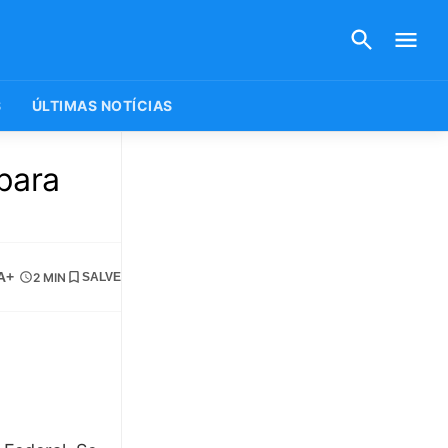
S
ÚLTIMAS NOTÍCIAS
para
A+
2 MIN
SALVE