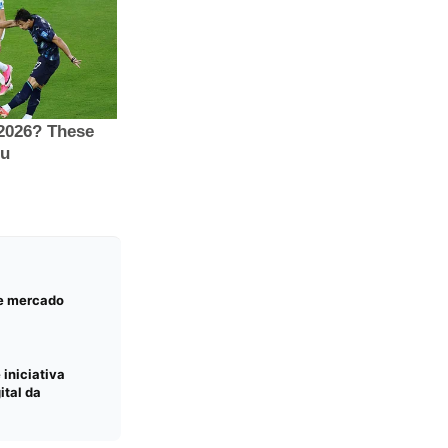
 e mercado
 iniciativa
ital da