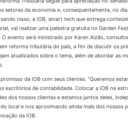
eforma Tributária segue para apreciação no Senado 
os setores da economia e, consequentemente, no dia 
nsando nisso, a IOB, smart tech que entrega conteúdo
ial, vai realizar uma palestra gratuita no Garden Fes
. O evento será ministrado por Karen Alzão, consultor
em reforma tributária do país, a fim de discutir os pr
tejam atualizados sobre o tema, além de abordar as 
s.
mpromisso da IOB com seus clientes. “Queremos esta
s escritórios de contabilidade. Colocar a IOB na est
s dos nossos clientes e estamos juntos deles, inde
do local e nos aproximando ainda mais dos nossos pa
nicação da IOB.