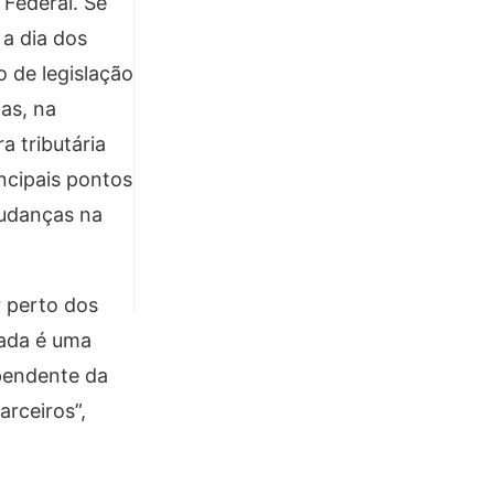
Federal. Se
a dia dos
 de legislação
tas, na
a tributária
incipais pontos
mudanças na
r perto dos
rada é uma
pendente da
rceiros”,