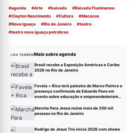
#
agenda
#
Arte
#
baixada
#
Baixada Fluminense.
#
Clayton Nascimento
#
Cultura
#
Macacos
#
Nova Iguaçu
#
Rio de Janeiro
#
teatro
#
teatro nova iguaçu petrobras
Mais sobre agenda
LEIA TAMBÉM
Brasil recebe a Exposição Américas e Caribe
2026 no Rio de Janeiro
Favela + Rica terá palestra de Marco Patrice e
presença confirmada de Eduardo Paes em
evento sobre educação e empreendedorismo
no Rio
Marcha Para Jesus reúne mais de 350 mil
pessoas no Rio de Janeiro
Rodrigo de Jesus Trio inicia 2026 com shows