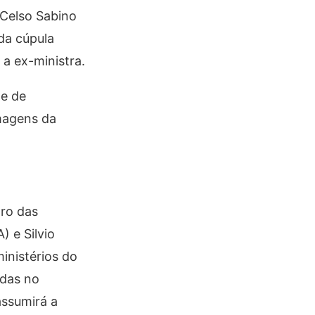
 Celso Sabino
da cúpula
a ex-ministra.
te de
imagens da
tro das
) e Silvio
inistérios do
adas no
assumirá a