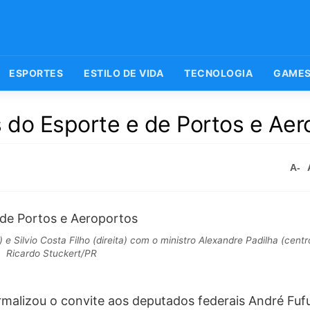
ESPORTES
ESTILO DE VIDA
TECNOLOGIA
GAME
s do Esporte e de Portos e Aer
A-
e Silvio Costa Filho (direita) com o ministro Alexandre Padilha (centro
Ricardo Stuckert/PR
formalizou o convite aos deputados federais André Fu