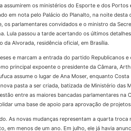
ra assumirem os ministérios do Esporte e dos Portos
ado em nota pelo Palácio do Planalto, na noite desta 
e, os parlamentares convidados e o ministro da Secre
lha. Lula passou a tarde acertando os últimos detalhe
da Alvorada, residência oficial, em Brasília.
ses e marcam a entrada do partido Republicanos e 
como principal expoente o presidente da Câmara, Arthu
Fufuca assume o lugar de Ana Moser, enquanto Costa 
ova pasta a ser criada, batizada de Ministério das M
estão entre as maiores bancadas parlamentares na 
lidar uma base de apoio para aprovação de projetos
do. As novas mudanças representam a quarta troca m
o, em menos de um ano. Em julho, ele já havia anunc