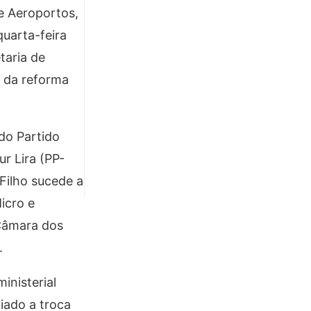
 e Aeroportos,
quarta-feira
taria de
s da reforma
do Partido
r Lira (PP-
Filho sucede a
icro e
Câmara dos
.
inisterial
iado a troca