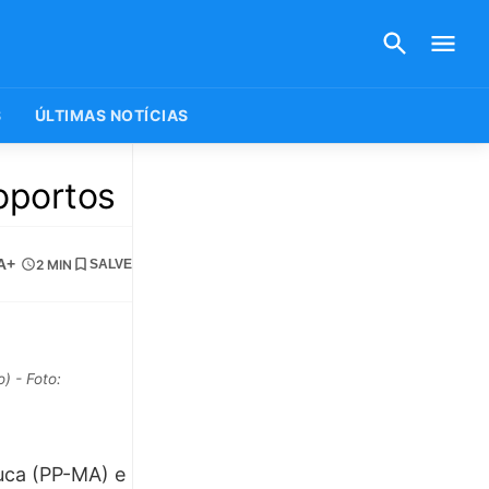
S
ÚLTIMAS NOTÍCIAS
oportos
A+
2 MIN
SALVE
) - Foto:
fuca (PP-MA) e