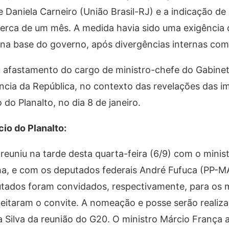
e Daniela Carneiro (União Brasil-RJ) e a indicação de
cerca de um mês. A medida havia sido uma exigência 
 na base do governo, após divergências internas com 
iu afastamento do cargo de ministro-chefe do Gabine
ência da República, no contexto das revelações das 
 do Planalto, no dia 8 de janeiro.
cio do Planalto:
e reuniu na tarde desta quarta-feira (6/9) com o minis
lha, e com os deputados federais André Fufuca (PP-MA
tados foram convidados, respectivamente, para os m
ceitaram o convite. A nomeação e posse serão realiz
da Silva da reunião do G20. O ministro Márcio França 