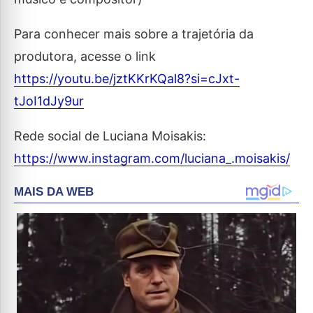
Para conhecer mais sobre a trajetória da
produtora, acesse o link
https://youtu.be/jztKKrKQal8?si=cJxt-
tJoI1dJy9ur
Rede social de Luciana Moisakis:
https://www.instagram.com/luciana_.moisakis/