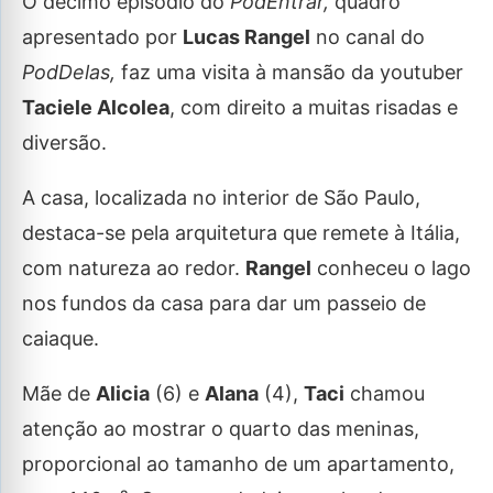
O décimo episódio do
PodEntrar,
quadro
apresentado por
Lucas Rangel
no canal do
PodDelas,
faz uma visita à mansão da youtuber
Taciele Alcolea
, com direito a muitas risadas e
diversão.
A casa, localizada no interior de São Paulo,
destaca-se pela arquitetura que remete à Itália,
com natureza ao redor.
Rangel
conheceu o lago
nos fundos da casa para dar um passeio de
caiaque.
Mãe de
Alicia
(6) e
Alana
(4),
Taci
chamou
atenção ao mostrar o quarto das meninas,
proporcional ao tamanho de um apartamento,