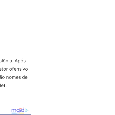
olônia. Após
etor ofensivo
stão nomes de
tle).