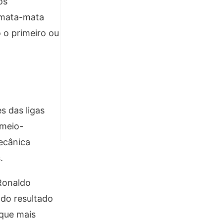
os
(mata-mata
 o primeiro ou
s das ligas
 meio-
ecânica
.
Ronaldo
 do resultado
 que mais