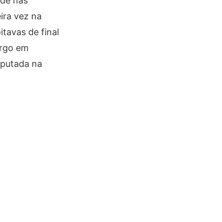
ade nas
ira vez na
itavas de final
argo em
sputada na