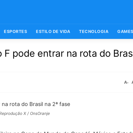
ESPORTES
ESTILO DE VIDA
TECNOLOGIA
GAME
F pode entrar na rota do Brasi
A-
Reprodução X / OnsOranje