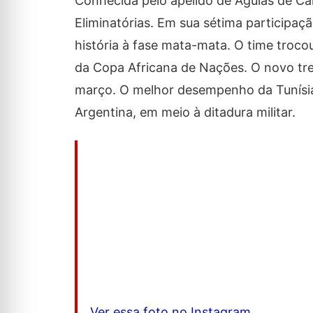
Conhecida pelo apelido de Águias de Car
Eliminatórias. Em sua sétima participaç
história à fase mata-mata. O time trocou
da Copa Africana de Nações. O novo tre
março. O melhor desempenho da Tunísia 
Argentina, em meio à ditadura militar.
Ver essa foto no Instagram