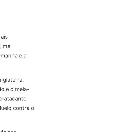
ais
ajime
lemanha e a
nglaterra.
ão e o meia-
ia-atacante
duelo contra o