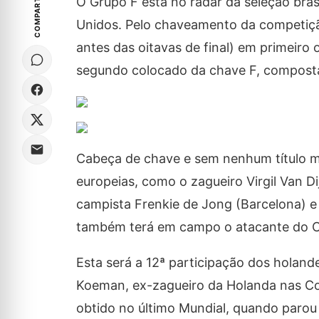
COMPARTILHE
O Grupo F está no radar da seleção bra
Unidos. Pelo chaveamento da competição
antes das oitavas de final) em primeiro
segundo colocado da chave F, composta 
Cabeça de chave e sem nenhum título mu
europeias, como o zagueiro Virgil Van D
campista Frenkie de Jong (Barcelona) e
também terá em campo o atacante do Co
Esta será a 12ª participação dos hola
Koeman, ex-zagueiro da Holanda nas Cop
obtido no último Mundial, quando parou 