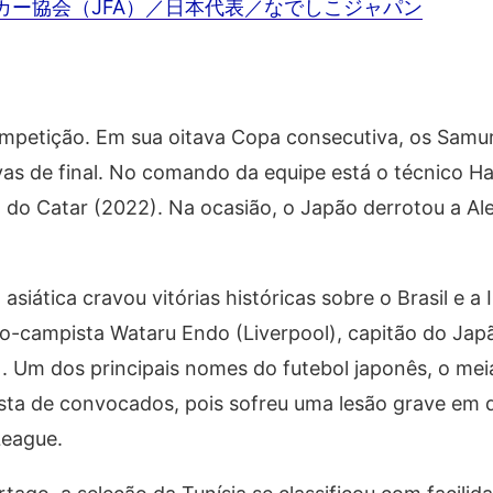
 日本サッカー協会（JFA）／日本代表／なでしこジャパン
petição. Em sua oitava Copa consecutiva, os Samur
vas de final. No comando da equipe está o técnico H
a do Catar (2022). Na ocasião, o Japão derrotou a A
iática cravou vitórias históricas sobre o Brasil e a I
io-campista Wataru Endo (Liverpool), capitão do Jap
. Um dos principais nomes do futebol japonês, o me
ista de convocados, pois sofreu uma lesão grave em 
League.