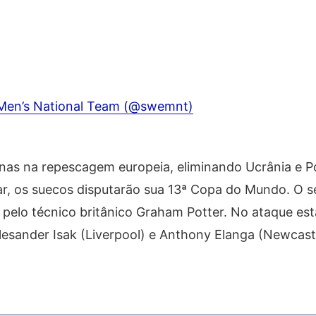
Men’s National Team (@swemnt)
enas na repescagem europeia, eliminando Ucrânia e P
ar, os suecos disputarão sua 13ª Copa do Mundo. O s
 pelo técnico britânico Graham Potter. No ataque e
lesander Isak (Liverpool) e Anthony Elanga (Newcas