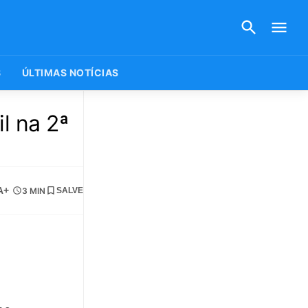
S
ÚLTIMAS NOTÍCIAS
l na 2ª
A+
3 MIN
SALVE