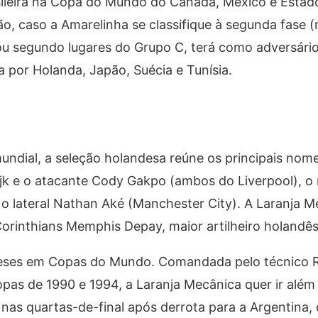
sileira na Copa do Mundo do Canadá, México e Estad
, caso a Amarelinha se classifique à segunda fase 
 ou segundo lugares do Grupo C, terá como adversário
por Holanda, Japão, Suécia e Tunísia.
ndial, a seleção holandesa reúne os principais nome
ijk e o atacante Cody Gakpo (ambos do Liverpool), o
 o lateral Nathan Aké (Manchester City). A Laranja M
rinthians Memphis Depay, maior artilheiro holandês
ndeses em Copas do Mundo. Comandada pelo técnico 
as de 1990 e 1994, a Laranja Mecânica quer ir além
nas quartas-de-final após derrota para a Argentina,