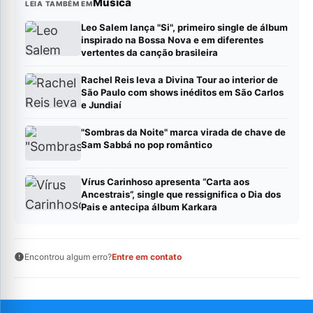
Música
LEIA TAMBÉM EM
Leo Salem lança "Si", primeiro single de álbum
inspirado na Bossa Nova e em diferentes
vertentes da canção brasileira
Rachel Reis leva a Divina Tour ao interior de
São Paulo com shows inéditos em São Carlos
e Jundiaí
"Sombras da Noite" marca virada de chave de
Sam Sabbá no pop romântico
Vírus Carinhoso apresenta “Carta aos
Ancestrais”, single que ressignifica o Dia dos
Pais e antecipa álbum Karkara
Encontrou algum erro?
Entre em contato