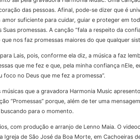
oração das pessoas. Afinal, pode-se dizer que é univ
amor suficiente para cuidar, guiar e proteger em to
Suas promessas. A canção “fala a respeito da confi
 que nos faz promessas maiores do que qualquer sis
para Lais, pois, conforme ela diz, a música a faz lem
ssas que me fez e que, pela minha confiança nEle, e
eu foco no Deus que me fez a promessa”.
s músicas que a gravadora Harmonia Music apresento
anção “Promessas” porque, além de ter uma mensagem 
m buscando para o momento.
ios, com produção e arranjo de Lenno Maia. O videocl
da Igreja de São José da Boa Morte, em Cachoeiras d