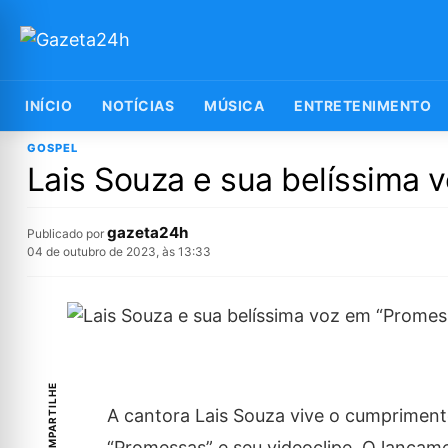
INÍCIO
NOTÍCIAS
MÚSICA
ENTRETENIMENTO
GOSPEL
Lais Souza e sua belíssima 
gazeta24h
Publicado por
04 de outubro de 2023, às 13:33
COMPARTILHE
A cantora Lais Souza vive o cumpriment
“Promessas” e seu videoclipe. O lança