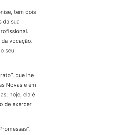
nise, tem dois
s da sua
ofissional.
r da vocação.
 o seu
rato”, que lhe
oas Novas e em
s; hoje, ela é
io de exercer
“Promessas”,