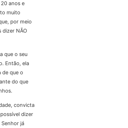
 20 anos e
nto muito
que, por meio
s dizer NÃO
a que o seu
o. Então, ela
a de que o
iante do que
nhos.
dade, convicta
possível dizer
 Senhor já