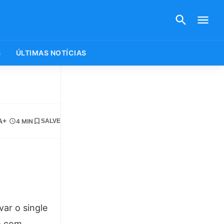
S
ÚLTIMAS NOTÍCIAS
A+
4 MIN
SALVE
ar o single
o com