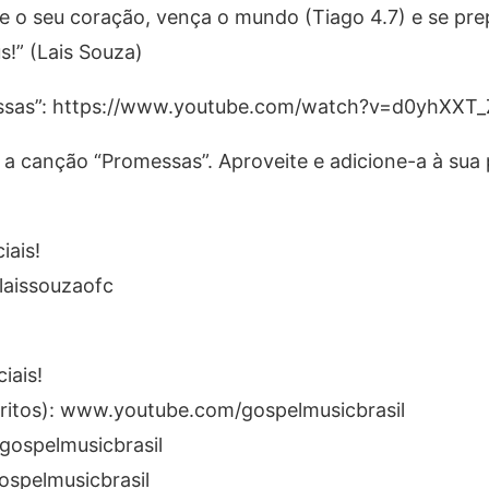
rde o seu coração, vença o mundo (Tiago 4.7) e se pre
!” (Lais Souza)
messas”: https://www.youtube.com/watch?v=d0yhXXT
 a canção “Promessas”. Aproveite e adicione-a à sua p
iais!
laissouzaofc
iais!
critos): www.youtube.com/gospelmusicbrasil
gospelmusicbrasil
gospelmusicbrasil