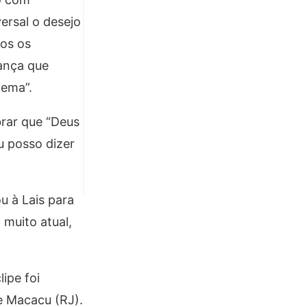
ersal o desejo
dos os
ança que
tema”.
brar que “Deus
u posso dizer
u à Lais para
muito atual,
ipe foi
e Macacu (RJ).