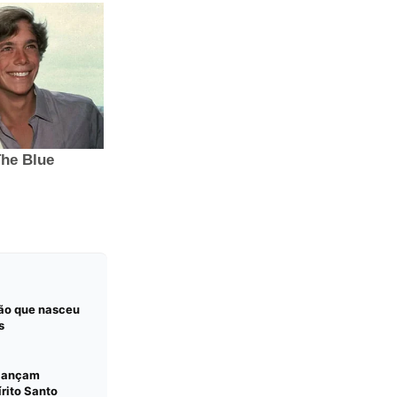
ção que nasceu
s
 lançam
írito Santo