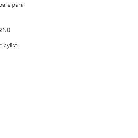
pare para
_ZN0
laylist: