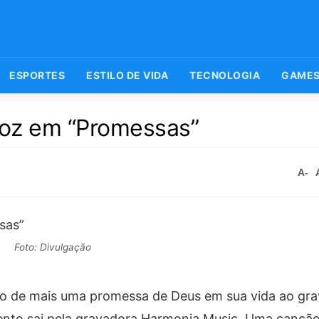
ESPORTES
ESTILO DE VIDA
TECNOLOGIA
GAME
voz em “Promessas”
A-
Foto: Divulgação
o de mais uma promessa de Deus em sua vida ao grav
mento sai pela gravadora Harmonia Music. Uma cançã