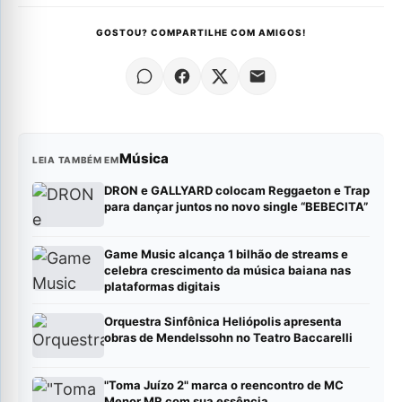
GOSTOU? COMPARTILHE COM AMIGOS!
Música
LEIA TAMBÉM EM
DRON e GALLYARD colocam Reggaeton e Trap
para dançar juntos no novo single “BEBECITA”
Game Music alcança 1 bilhão de streams e
celebra crescimento da música baiana nas
plataformas digitais
Orquestra Sinfônica Heliópolis apresenta
obras de Mendelssohn no Teatro Baccarelli
"Toma Juízo 2" marca o reencontro de MC
Menor MR com sua essência