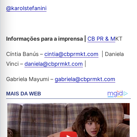
@karolstefanini
Informações para a imprensa |
CB PR & M
KT
Cíntia Banús –
cintia@cbprmkt.com
| Daniela
Vinci –
daniela@cbprmkt.com
|
Gabriela Mayumi –
gabriela@cbprmkt.com