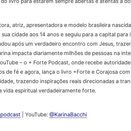
s do livro para estarem sempre abertas e atentas à d
ora, atriz, apresentadora e modelo brasileira nascid
 sua cidade aos 14 anos e seguiu para a capital para i
da mudou após um verdadeiro encontro com Jesus, traz
arina impacta diariamente milhões de pessoas na int
YouTube – o + Forte Podcast, onde recebe autoridad
 de fé e agora, lança o livro +Forte e Corajosa com
ade, trazendo inspirações reais direcionadas a tran
 vida espiritual verdadeiramente forte.
.podcast
| YouTube:
@KarinaBacchi