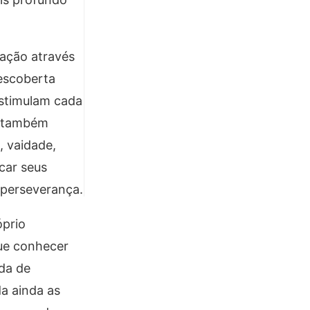
nação através
descoberta
estimulam cada
a também
, vaidade,
car seus
 perseverança.
óprio
que conhecer
ida de
da ainda as