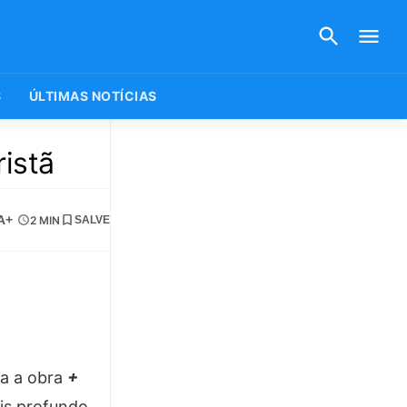
S
ÚLTIMAS NOTÍCIAS
ristã
A+
2 MIN
SALVE
ça a obra
+
is profundo