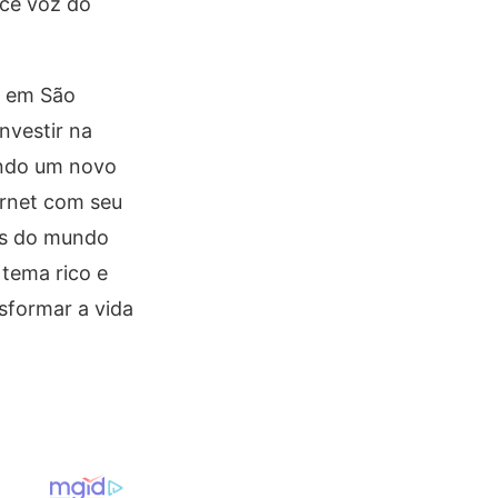
oce voz do
a em São
nvestir na
endo um novo
ernet com seu
es do mundo
 tema rico e
sformar a vida