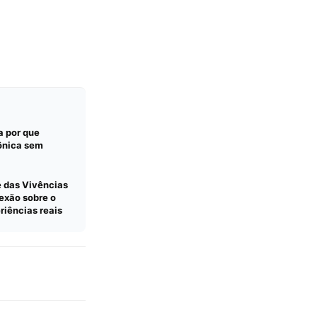
a por que
ônica sem
e das Vivências
exão sobre o
eriências reais