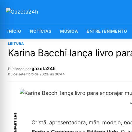
INÍCIO
NOTÍCIAS
MÚSICA
ENTRETENIMENTO
LEITURA
Karina Bacchi lança livro par
gazeta24h
Publicado por
05 de setembro de 2023, às 06:44
D
COMPARTILHE
Cristã, apresentadora, mãe, modelo,
pod
Forte e Corajosa
pela
Editora Vida
. O l