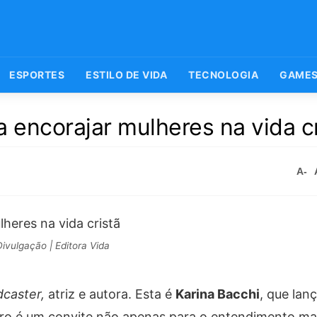
ESPORTES
ESTILO DE VIDA
TECNOLOGIA
GAME
a encorajar mulheres na vida c
A-
ivulgação | Editora Vida
caster,
atriz e autora. Esta é
Karina Bacchi
, que lan
ivro é um convite não apenas para o entendimento ma